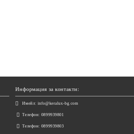
Информация за контакти:
Имейл:
info@keralux-bg.com
Телефон:
0899939801
Телефон:
0899939803