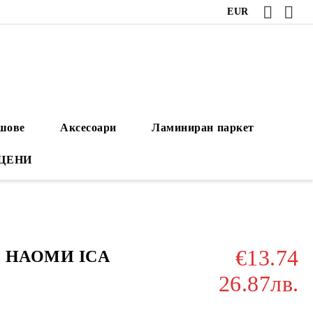
EUR
ушове
Аксесоари
Ламиниран паркет
 ЦЕНИ
€13.74
ло НАОМИ ICA
26.87лв.