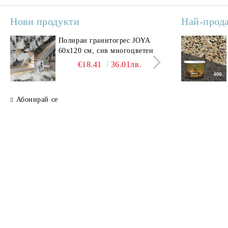
Нови продукти
Най-прод
Полиран гранитогрес JOYA
Поли
60x120 см, сив многоцветен
SAV
свет
€18.41
36.01лв.
Абонирай се