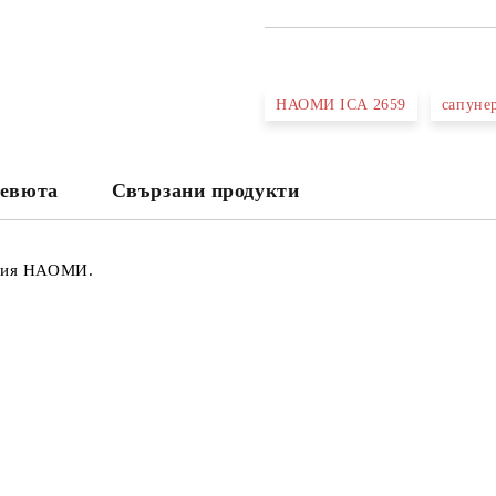
САМО ПОПЪЛНЕТЕ 3 ПОЛЕТА
НАОМИ ICA 2659
сапуне
Съгласен съм с
Политика
Ние ще се свържем с вас в рамки
евюта
Свързани продукти
серия НАОМИ.