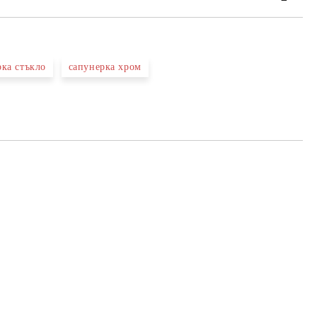
рка стъкло
сапунерка хром
та за лични данни
те на работния ден.