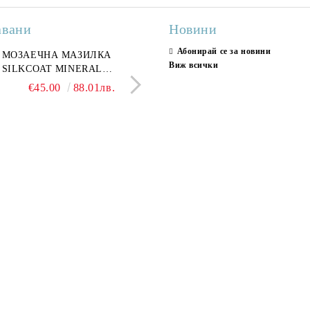
авани
Новини
Абонирай се за новини
ран гранитогрес
МОЗАЕЧНА МАЗИЛКА
Гранитогрес LESY GREY
СТЕННИ ПЛОЧКИ H
Виж всички
ONA GREY 60x120 см,
SILKCOAT MINERAL
GOLD 60х120см, тип мрам
30X90CM, ГЛАНЦ
ло сив мрамор
PLASTER STONE, СИТЕН
полиран
€22.50
€45.00
44.01лв.
88.01лв.
€18.66
€16.37
36.50лв.
32.02
КАМЪК 406 25КГ