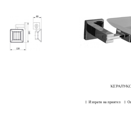
Изпрати на приятел
О