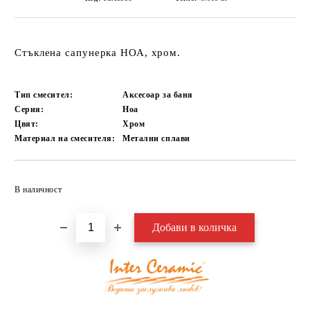
Стъклена сапунерка НОА, хром.
Тип смесител:
Аксесоар за баня
Серия:
Ноа
Цвят:
Хром
Материал на смесителя:
Метални сплави
Добави в желани
В наличност