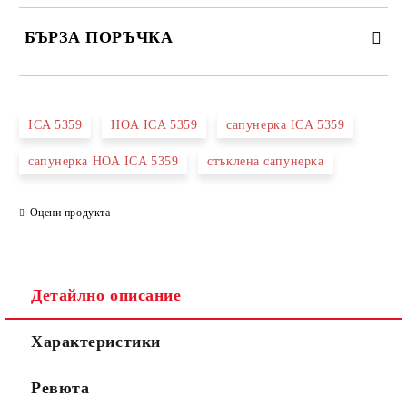
БЪРЗА ПОРЪЧКА
САМО ПОПЪЛНЕТЕ 3 ПОЛЕТА
ICA 5359
НОА ICA 5359
сапунерка ICA 5359
сапунерка НОА ICA 5359
стъклена сапунерка
Оцени продукта
Съгласен съм с
Политиката за лични данни
Ние ще се свържем с вас в рамките на работния ден.
Детайлно описание
Характеристики
Ревюта