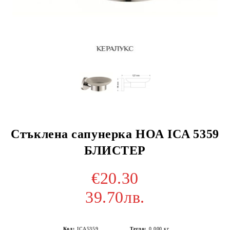
Стъклена сапунерка НОА ICA 5359
БЛИСТЕР
€20.30
39.70лв.
Код:
ICA5359
Тегло:
0.000
кг