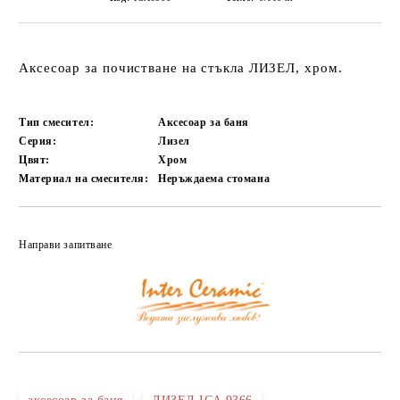
Аксесоар за почистване на стъкла ЛИЗЕЛ, хром.
Тип смесител:
Аксесоар за баня
Серия:
Лизел
Цвят:
Хром
Материал на смесителя:
Неръждаема стомана
Добави в желани
Направи запитване