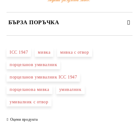
БЪРЗА ПОРЪЧКА
САМО ПОПЪЛНЕТЕ 3 ПОЛЕТА
ICC 1947
мивка
мивка с отвор
порцеланов умивалник
порцеланов умивалник ICC 1947
Съгласен съм с
Политиката за лични данни
порцеланова мивка
умивалник
Ние ще се свържем с вас в рамките на работния ден.
умивалник с отвор
Оцени продукта