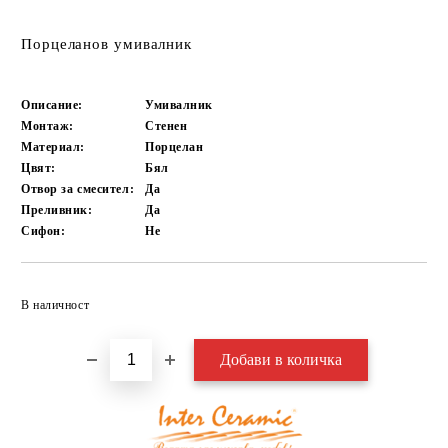
Порцеланов умивалник
Описание:
Умивалник
Монтаж:
Стенен
Материал:
Порцелан
Цвят:
Бял
Отвор за смесител:
Да
Преливник:
Да
Сифон:
Не
Добави в желани
В наличност