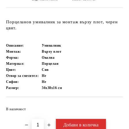
Порцеланов умивалник за монтаж върху плот, черен
цвят.
Описание:
Умивалник
Монтаж:
Върху плот
Форма:
Овална
Материал:
Порцелан
Цвят:
Сив
Отвор за смесител:
Не
Сифон:
Не
Размер:
56х38х16
см
Добави в желани
В наличност