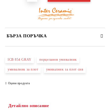
БЪРЗА ПОРЪЧКА
САМО ПОПЪЛНЕТЕ 3 ПОЛЕТА
ICB 854 GRAY
порцеланов умивалник
умивалник за плот
умивалник за плот сив
Оцени продукта
Съгласен съм с
Политиката за лични данни
Ние ще се свържем с вас в рамките на работния ден.
Детайлно описание