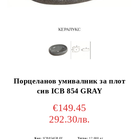
Порцеланов умивалник за плот
сив ICB 854 GRAY
€149.45
292.30лв.
Код:
ICB854GRAY
Тегло:
12.000
кг