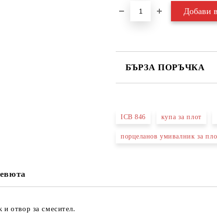
БЪРЗА ПОРЪЧКА
САМО ПОПЪЛНЕТЕ 3 ПОЛЕТА
ICB 846
купа за плот
порцеланов умивалник за пло
Съгласен съм с
Политика
Ние ще се свържем с вас в рамки
евюта
 и отвор за смесител.