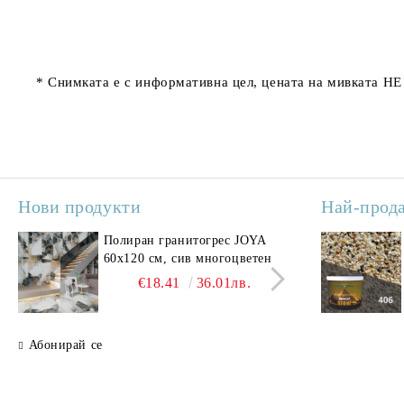
* Снимката е с информативна цел, цената на мивката НЕ
Нови продукти
Най-прод
Полиран гранитогрес JOYA
Поли
60x120 см, сив многоцветен
SAV
свет
€18.41
36.01лв.
Абонирай се