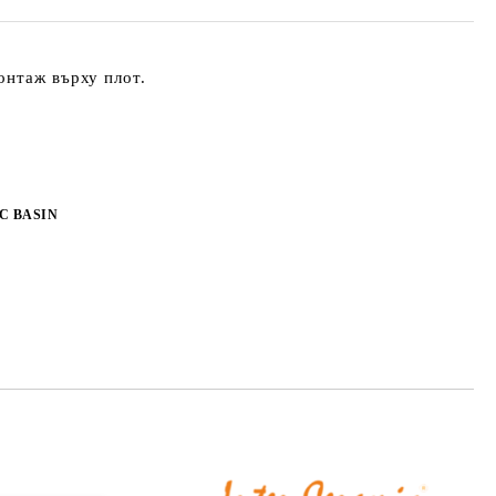
онтаж върху плот.
C BASIN
Добави в желани