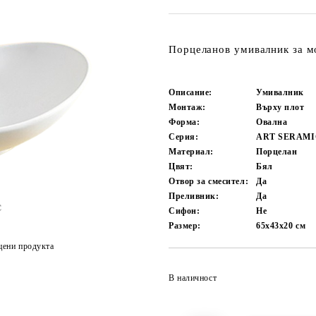
Порцеланов умивалник за м
Описание:
Умивалник
Монтаж:
Върху плот
Форма:
Овална
Серия:
ART SERAMI
Материал:
Порцелан
Цвят:
Бял
Отвор за смесител:
Да
Преливник:
Да
Сифон:
Не
Размер:
65х43х20
см
цени продукта
В наличност