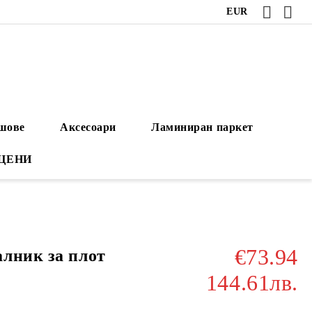
EUR
ушове
Аксесоари
Ламиниран паркет
 ЦЕНИ
€73.94
лник за плот
144.61лв.