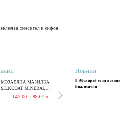
 включва смесител и сифон.
авани
Новини
Абонирай се за новини
ран гранитогрес
МОЗАЕЧНА МАЗИЛКА
Гранитогрес LESY GREY
СТЕННИ ПЛОЧКИ H
Виж всички
ONA GREY 60x120 см,
SILKCOAT MINERAL
GOLD 60х120см, тип мрам
30X90CM, ГЛАНЦ
ло сив мрамор
PLASTER STONE, СИТЕН
полиран
€22.50
€45.00
44.01лв.
88.01лв.
€18.66
€16.37
36.50лв.
32.02
КАМЪК 406 25КГ