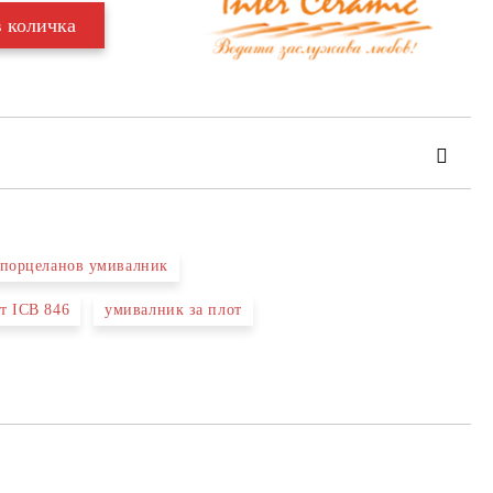
порцеланов умивалник
т ICB 846
умивалник за плот
та за лични данни
те на работния ден.