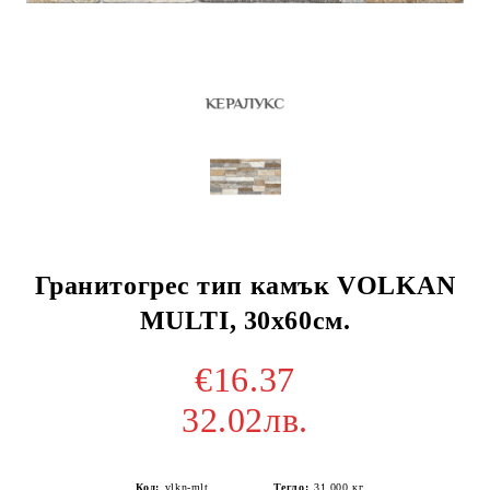
Гранитогрес тип камък VOLKAN
MULTI, 30х60см.
€16.37
32.02лв.
Код:
vlkn-mlt
Тегло:
31.000
кг