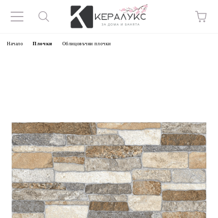
Начало
Плочки
Облицовъчни плочки