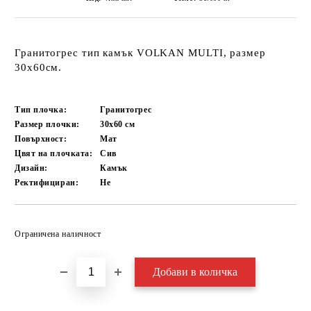
Гранитогрес тип камък VOLKAN MULTI, размер
30x60см.
Тип плочка:
Гранитогрес
Размер плочки:
30x60
см
Повърхност:
Мат
Цвят на плочката:
Сив
Дизайн:
Камък
Ректифициран:
Не
Добави в желани
Ограничена наличност