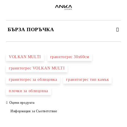
БЪРЗА ПОРЪЧКА
САМО ПОПЪЛНЕТЕ 3 ПОЛЕТА
VOLKAN MULTI
гранитогрес 30х60см
гранитогрес VOLKAN MULTI
гранитогрес за облицовка
гранитогрес тип камък
Съгласен съм с
Политиката за лични данни
плочки за облицовка
Ние ще се свържем с вас в рамките на работния ден.
Оцени продукта
Информация за Съответствие