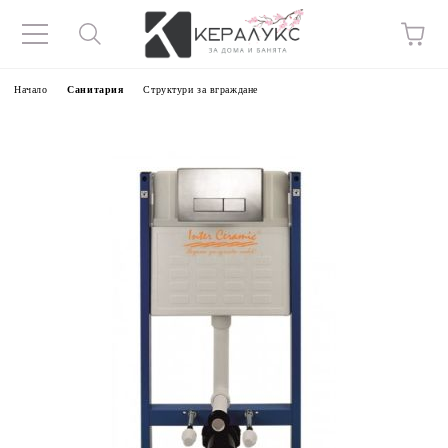
Начало
Санитария
Структури за вграждане