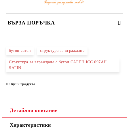
БЪРЗА ПОРЪЧКА
САМО ПОПЪЛНЕТЕ 3 ПОЛЕТА
бутон сатен
структура за вграждане
Структура за вграждане с бутон САТЕН ICC 097AH
SATIN
Съгласен съм с
Политиката за лични данни
Оцени продукта
Ние ще се свържем с вас в рамките на работния ден.
Детайлно описание
Характеристики