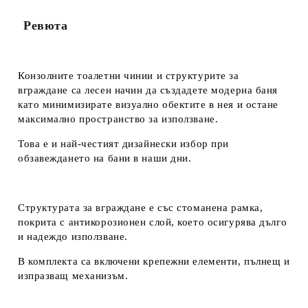
Ревюта
Конзолните тоалетни чинии и структурите за
вграждане са лесен начин да създадете модерна баня
като минимизирате визуално обектите в нея и остане
максимално пространство за използване.
Това е и най-честият дизайнески избор при
обзавеждането на бани в наши дни.
Структурата за вграждане е със стоманена рамка,
покрита с антикорозионен слой, което осигурява дълго
и надеждо използване.
В комплекта са включени крепежни елементи, пълнещ и
изпразващ механизъм.