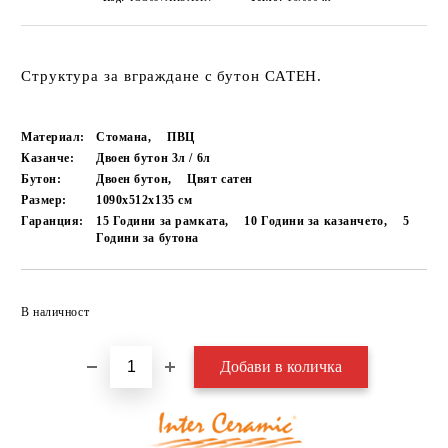
Структура за вграждане с бутон САТЕН.
Материал:
Стомана,
ПВЦ
Казанче:
Двоен бутон 3л / 6л
Бутон:
Двоен бутон,
Цвят сатен
Размер:
1090х512х135
см
Гаранция:
15 Години за рамката,
10 Години за казанчето,
5
Години за бутона
Добави в желани
В наличност