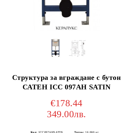
Структура за вграждане с бутон
САТЕН ICC 097AH SATIN
€178.44
349.00лв.
Код:
ICC097AHSATIN
Тегло:
16.000
кг