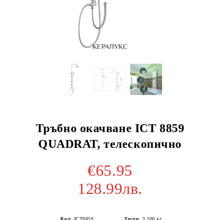
Тръбно окачване ICT 8859
QUADRAT, телескопично
€65.95
128.99лв.
Код:
ICT8859
Тегло:
3.500
кг