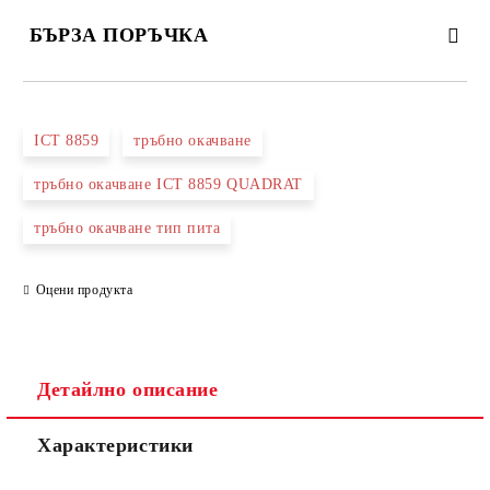
БЪРЗА ПОРЪЧКА
САМО ПОПЪЛНЕТЕ 3 ПОЛЕТА
ICT 8859
тръбно окачване
тръбно окачване ICT 8859 QUADRAT
тръбно окачване тип пита
Съгласен съм с
Политиката за лични данни
Ние ще се свържем с вас в рамките на работния ден.
Оцени продукта
Детайлно описание
Характеристики