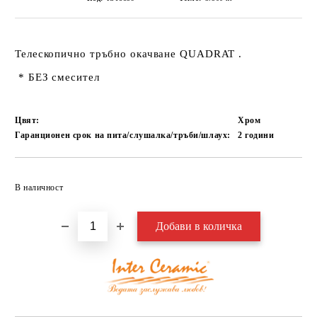
Телескопично тръбно окачване QUADRAT .
* БЕЗ смесител
Цвят:
Хром
Гаранционен срок на пита/слушалка/тръби/шлаух:
2
години
Добави в желани
В наличност