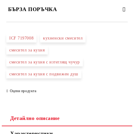
БЪРЗА ПОРЪЧКА
САМО ПОПЪЛНЕТЕ 3 ПОЛЕТА
ICF 7197008
кухненски смесител
смесител за кухня
смесител за кухня с изтеглящ чучур
Съгласен съм с
Политиката за лични данни
смесител за кухня с подвижен душ
Ние ще се свържем с вас в рамките на работния ден.
Оцени продукта
Детайлно описание
Характеристики