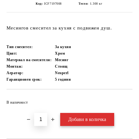
Код:
ICF7197008
Тегло:
1.300
кг
Месингов смесител за кухня с подвижен душ.
Тип смесител:
За кухня
Цвят:
Хром
Материал на смесителя:
Месинг
Монтаж:
Стоящ
Аератор:
Neoperl
Гаранционен срок:
5
години
Добави в желани
В наличност