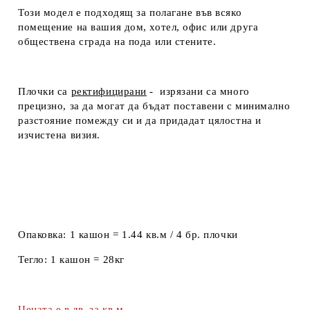
Този модел е подходящ за полагане във всяко
помещение на вашия дом, хотел, офис или друга
обществена сграда на пода или стените.
Плочки са
ректифицирани
- изрязани са много
прецизно, за да могат да бъдат поставени с минимално
разстояние помежду си и да придадат цялостна и
изчистена визия.
Опаковка:
1 кашон = 1.44 кв.м / 4 бр. плочки
Тегло:
1 кашон = 28кг
Цената е в лв. за кв.м.