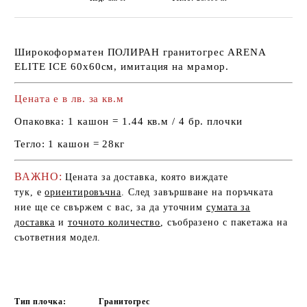
Широкоформатен ПОЛИРАН гранитогрес ARENA
ELITE ICE
60х60см
, имитация на мрамор.
Цената е в лв. за кв.м
Опаковка:
1 кашон = 1.44 кв.м / 4 бр. плочки
Тегло:
1 кашон = 28кг
ВАЖНО:
Цената за доставка, която виждате
тук, е
ориентировъчна
. След завършване на поръчката
ние ще се свържем с вас, за да уточним
сумата за
доставка
и
точното количество
, съобразено с пакетажа на
съответния модел.
Тип плочка:
Гранитогрес