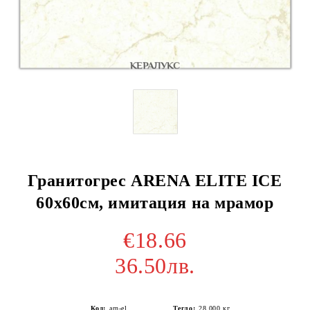
Гранитогрес ARENA ELITE ICE
60х60см, имитация на мрамор
€18.66
36.50лв.
Код:
arn-el
Тегло:
28.000
кг