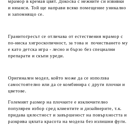
мрамор в кремав цвят. Докосва с нежните си извивки
и нюанси. Той ще направи всяко помещение уникално
и запомнящо се.
Гранитогресът се отличава от естествения мрамор с
по-ниска хигроскопичност, за това и почистването му
е като детска игра - лесно и бързо без специални
препарати и скъпи уреди.
Оригинален модел, който може да се използва
самостоятелно или да се комбинира с други плочки и
цветове.
Големият размер на плочките е изключително
популярен избор сред клиентите и дизайнерите, т.к.
придава цялостност и завършеност на повърхността и
разкрива цялата красота на модела без излишни фуги.