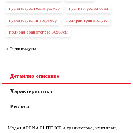
гранитогрес голям размер
гранитогрес за баня
гранитогрес тип мрамор
полиран гранитогрес
Съгласен съм с
Политиката за лични данни
полиран гранитогрес 60х60см
Ние ще се свържем с вас в рамките на работния ден.
Оцени продукта
Детайлно описание
Характеристики
Ревюта
Модел ARENA ELITE ICE е гранитогрес, имитиращ