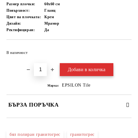
Размер плочки:
60x60
см
Повърхност:
Гланц
Цвят на плочката:
Крем
Дизайн:
Мрамор
Ректифициран:
Да
Добави в желани
В наличност
EPSILON Tile
Марка:
БЪРЗА ПОРЪЧКА
САМО ПОПЪЛНЕТЕ 3 ПОЛЕТА
бял полиран гранитогрес
гранитогрес