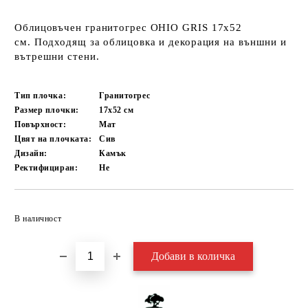
Облицовъчен гранитогрес OHIO GRIS
17x52
см. Подходящ за облицовка и декорация на външни и
вътрешни стени.
Тип плочка:
Гранитогрес
Размер плочки:
17х52
см
Повърхност:
Мат
Цвят на плочката:
Сив
Дизайн:
Камък
Ректифициран:
Не
Добави в желани
В наличност