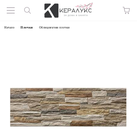
Начало
Плочки
Облицовъчни плочки