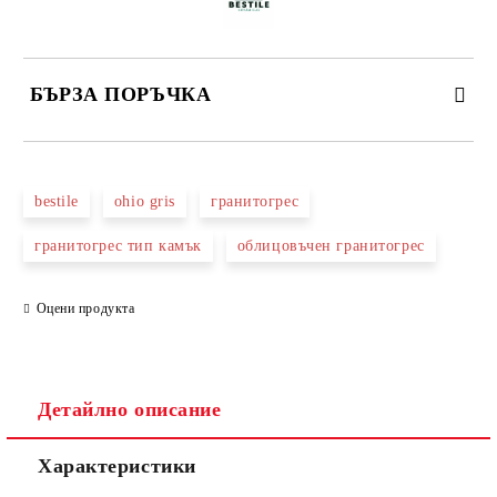
БЪРЗА ПОРЪЧКА
САМО ПОПЪЛНЕТЕ 3 ПОЛЕТА
bestile
ohio gris
гранитогрес
гранитогрес тип камък
облицовъчен гранитогрес
Оцени продукта
Съгласен съм с
Политиката за лични данни
Ние ще се свържем с вас в рамките на работния ден.
Детайлно описание
Характеристики