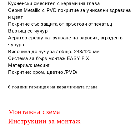
Кухненски смесител с керамична глава
Серия Metallic c PVD покритие за уникални здравина
и цвят
Покритие със защита от пръстови отпечатъц
Въртящ се чучур
Аератор срещу натрупване на варовик, вграден в
чучура
Височина до чучура / общо: 243/420 мм
Система за бърз монтаж EASY FIX
Материал: месинг
Покритие: хром, цветно /PVD/
6 години гаранция на керамичната глава
Монтажна схема
Инструкции за монтаж