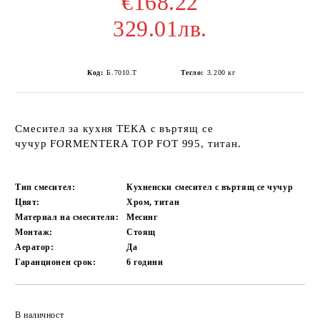
€168.22
329.01лв.
Код:
Б.7010.Т
Тегло:
3.200
кг
Смесител за кухня ТЕКА с въртящ се
чучур
FORMENTERA TOP FOT 995
, титан.
Тип смесител:
Кухненски смесител с въртящ се чучур
Цвят:
Хром, титан
Материал на смесителя:
Месинг
Монтаж:
Стоящ
Аератор:
Да
Гаранционен срок:
6
години
Добави в желани
В наличност