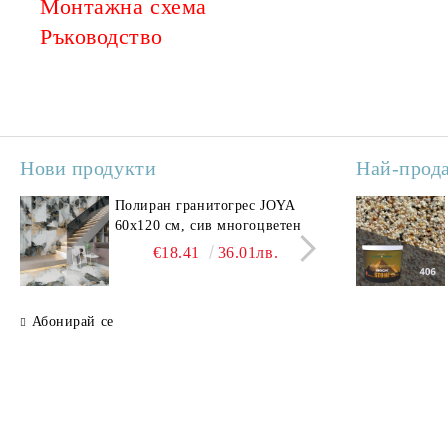
Монтажна схема
Ръководство
Нови продукти
Най-прод
Полиран гранитогрес JOYA
Поли
60x120 см, сив многоцветен
SAV
свет
€18.41
36.01лв.
Абонирай се