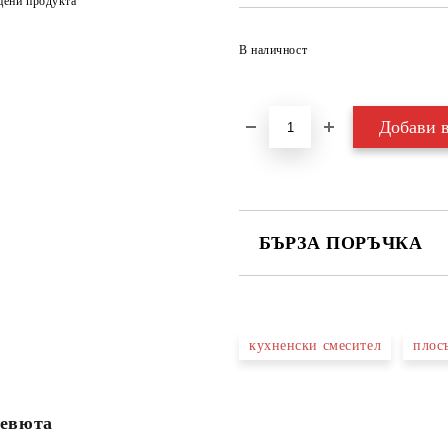
цени продукта
В наличност
БЪРЗА ПОРЪЧКА
САМО ПОПЪЛНЕТЕ 3 ПОЛЕТА
кухненски смесител
плос
Съгласен съм с
Политика
Ние ще се свържем с вас в рамки
евюта