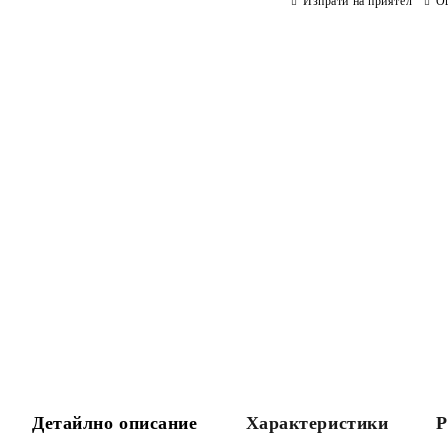
Изпрати на приятел
О
Детайлно описание
Характеристики
Р