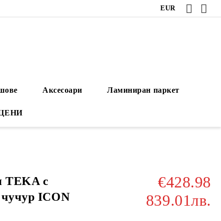
EUR
ушове
Аксесоари
Ламиниран паркет
 ЦЕНИ
€428.98
я TEKA с
 чучур ICON
839.01лв.