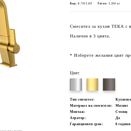
Код:
Б.7013.БР
Тегло:
3.200
кг
Смесител за кухня ТЕКА с 
Наличен в 3 цвята.
* Изберете желания цвят пр
Цвят:
Тип смесител:
Кухненск
Материал на смесителя:
Месинг
Монтаж:
Стоящ
Аератор:
Да
Гаранционен срок:
6
години