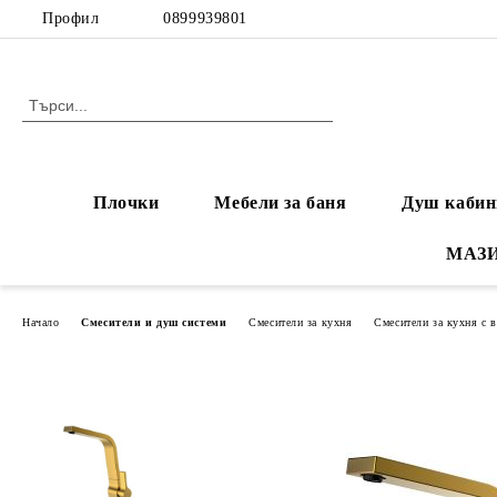
Профил
0899939801
Плочки
Мебели за баня
Душ кабин
МАЗ
Начало
Смесители и душ системи
Смесители за кухня
Смесители за кухня с 