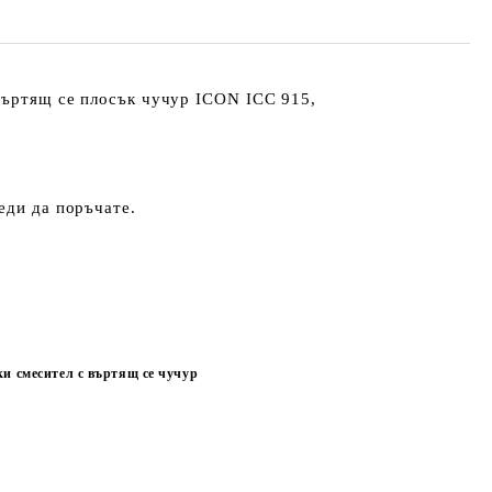
въртящ се плосък чучур
ICON ICC 915,
еди да поръчате.
и смесител с въртящ се чучур