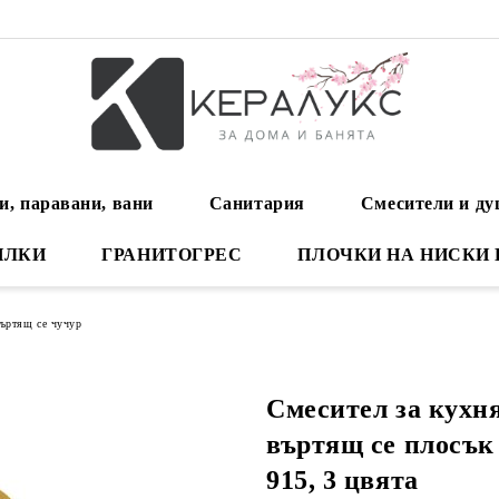
и, паравани, вани
Санитария
Смесители и д
ИЛКИ
ГРАНИТОГРЕС
ПЛОЧКИ НА НИСКИ
въртящ се чучур
Смесител за кухн
въртящ се плосък
915, 3 цвята