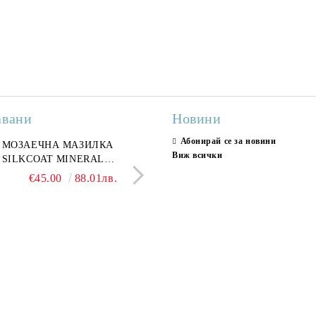
авани
Новини
Абонирай се за новини
ран гранитогрес
МОЗАЕЧНА МАЗИЛКА
Гранитогрес LESY GREY
СТЕННИ ПЛОЧКИ H
Виж всички
ONA GREY 60x120 см,
SILKCOAT MINERAL
GOLD 60х120см, тип мрам
30X90CM, ГЛАНЦ
ло сив мрамор
PLASTER STONE, СИТЕН
полиран
€22.50
€45.00
44.01лв.
88.01лв.
€18.66
€16.37
36.50лв.
32.02
КАМЪК 406 25КГ