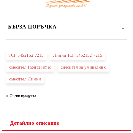
БЪРЗА ПОРЪЧКА
САМО ПОПЪЛНЕТЕ 3 ПОЛЕТА
ICF 5452152 7215
Линни ICF 5452152 7215
смесител Interceramic
смесител за умивалник
смесител Линни
Съгласен съм с
Политиката за лични данни
Ние ще се свържем с вас в рамките на работния ден.
Оцени продукта
Детайлно описание