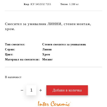
Код:
ICF 5452152 7215
Тегло:
1.200
кг
Смесител за умивалник ЛИННИ, стенен монтаж,
хром.
Тип смесител:
Стенен смесител за умивалник
Серия:
Линни
Цвят:
Хром
Материал на смесителя:
Месинг
Добави в желани
В наличност