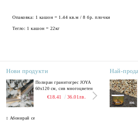
Опаковка:
1 кашон = 1.44 кв.м / 8 бр. плочки
Тегло:
1 кашон = 22кг
Нови продукти
Най-прод
Полиран гранитогрес JOYA
Поли
60x120 см, сив многоцветен
SAV
свет
€18.41
36.01лв.
Абонирай се