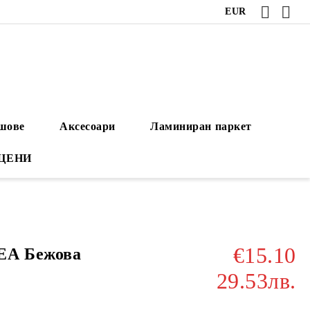
EUR
ушове
Аксесоари
Ламиниран паркет
 ЦЕНИ
€15.10
ЕА Бежова
29.53лв.