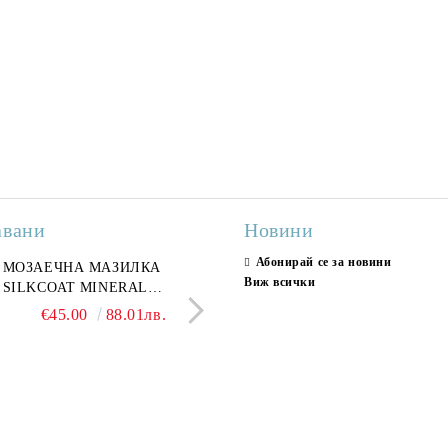
авани
Новини
Абонирай се за новини
ран гранитогрес
МОЗАЕЧНА МАЗИЛКА
Гранитогрес LESY GREY
СТЕННИ ПЛОЧКИ H
Виж всички
ONA GREY 60x120 см,
SILKCOAT MINERAL
GOLD 60х120см, тип мрам
30X90CM, ГЛАНЦ
ло сив мрамор
PLASTER STONE, СИТЕН
полиран
€22.50
€45.00
44.01лв.
88.01лв.
€18.66
€16.37
36.50лв.
32.02
КАМЪК 406 25КГ