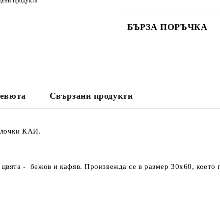
цени продукта
БЪРЗА ПОРЪЧКА
САМО ПОПЪЛНЕТЕ 3 ПОЛЕТА
евюта
Свързани продукти
Съгласен съм с
Политика
Ние ще се свържем с вас в рамки
плочки КАИ.
 цвята - бежов и кафяв. Произвежда се в размер 30х60, което