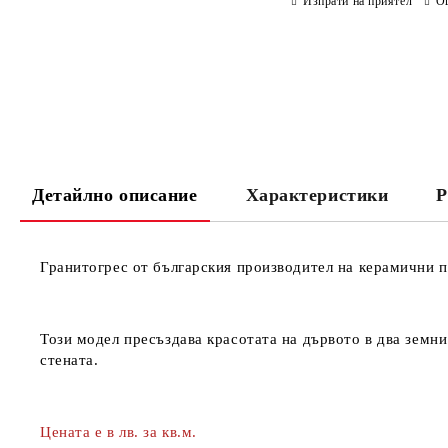
Изпрати на приятел
О
Детайлно описание
Характеристики
Р
Гранитогрес от българския производител на керамични 
Този модел пресъздава красотата на дървото в два земни
стената.
Цената е в лв. за кв.м.