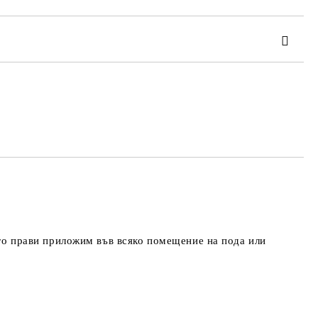
та за лични данни
те на работния ден.
 го прави приложим във всяко помещение на пода или