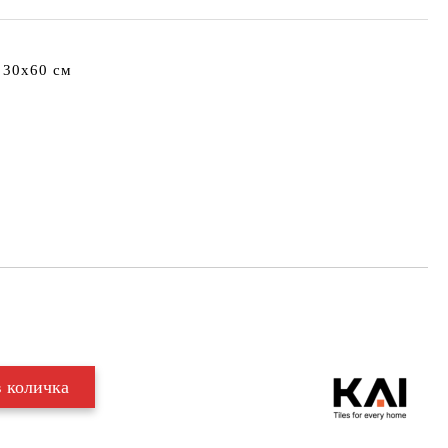
 30х60 см
Добави в желани