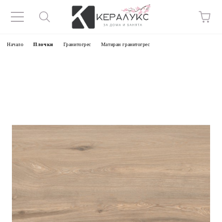
Начало
Плочки
Гранитогрес
Матиран гранитогрес