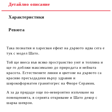
Детайлно описание
Характеристики
Ревюта
Така познатия и харесван ефект на дървото идва сега е
тук с модел Шато.
Той ще внеса във всяко пространство уют и топлина и
ще го доблжи максимално до природата и нейната
красота. Естествените линии и цветове на дървото са
красиво пресъздадени върху здравия и
широкоформатен гранитогрес на Фиоре Серамик.
А за да придаде още по-невероятно излъчване на
помещенията, в серията откриваме и Шато декор с
шарка шеврон.