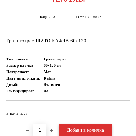
Код:
6133
Тегло:
31.000
кг
Гранитогрес ШАТО КАФЯВ 60х120
Тип плочка:
Гранитогрес
Размер плочки:
60x120
см
Повърхност:
Мат
Цвят на плочката:
Кафяв
Дизайн:
Дървесен
Ректифициран:
Да
Добави в желани
В наличност