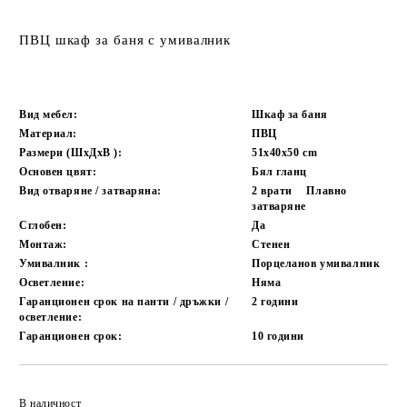
ПВЦ шкаф за баня с умивалник
Вид мебел:
Шкаф за баня
Материал:
ПВЦ
Размери (ШxДxВ ):
51х40х50
cm
Основен цвят:
Бял гланц
Вид отваряне / затваряна:
2 врати
Плавно
затваряне
Сглобен:
Да
Монтаж:
Стенен
Умивалник :
Порцеланов умивалник
Осветление:
Няма
Гаранционен срок на панти / дръжки /
2 години
осветление:
Гаранционен срок:
10 години
Добави в желани
В наличност