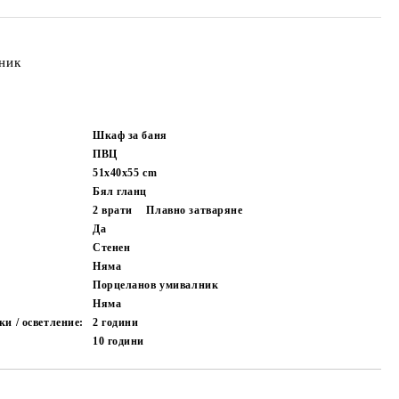
ник
Шкаф за баня
ПВЦ
51х40х55
cm
Бял гланц
2 врати
Плавно затваряне
Да
Стенен
Няма
Порцеланов умивалник
Няма
и / осветление:
2 години
10 години