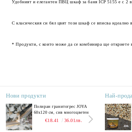
Удобният и елегантен ПВЦ шкаф за баня
ICP 5155
е с 2 
С класическия си бял цвят този шкаф се вписва идеално в
* Продукти, с които може да се комбинира ще откриете 
Нови продукти
Най-прод
Полиран гранитогрес JOYA
Поли
60x120 см, сив многоцветен
SAV
свет
€18.41
36.01лв.