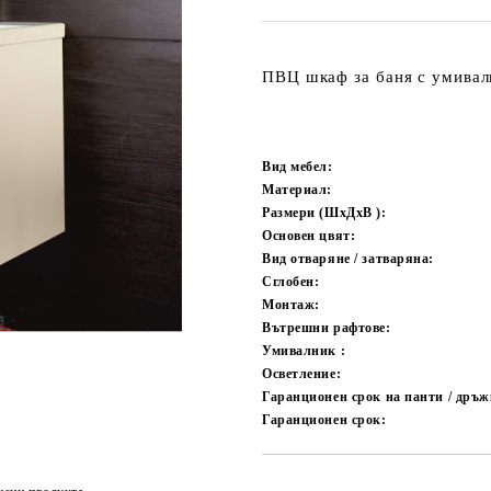
ПВЦ шкаф за баня с умивал
Вид мебел:
Материал:
Размери (ШxДxВ ):
Основен цвят:
Вид отваряне / затваряна:
Сглобен:
Монтаж:
Вътрешни рафтове:
Умивалник :
Осветление:
Гаранционен срок на панти / дръжк
Гаранционен срок: