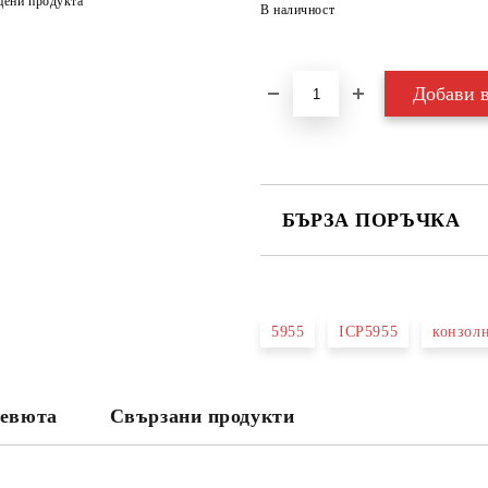
цени продукта
В наличност
БЪРЗА ПОРЪЧКА
САМО ПОПЪЛНЕТЕ 3 ПОЛЕТА
5955
ICP5955
конзол
Съгласен съм с
Политика
Ние ще се свържем с вас в рамки
евюта
Свързани продукти