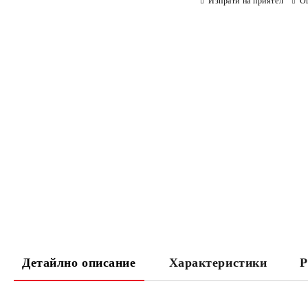
Изпрати на приятел
О
Детайлно описание
Характеристики
Р