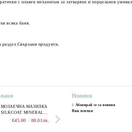
вратички с плавен механизъм за затваряне и порцеланов умивал
ъв всяка баня.
в раздел
Свързани продукти.
авани
Новини
Абонирай се за новини
ран гранитогрес
МОЗАЕЧНА МАЗИЛКА
Гранитогрес LESY GREY
СТЕННИ ПЛОЧКИ H
Виж всички
ONA GREY 60x120 см,
SILKCOAT MINERAL
GOLD 60х120см, тип мрам
30X90CM, ГЛАНЦ
ло сив мрамор
PLASTER STONE, СИТЕН
полиран
€22.50
€45.00
44.01лв.
88.01лв.
€18.66
€16.37
36.50лв.
32.02
КАМЪК 406 25КГ