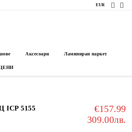
EUR
ушове
Аксесоари
Ламиниран паркет
 ЦЕНИ
€157.99
Ц ICP 5155
309.00лв.