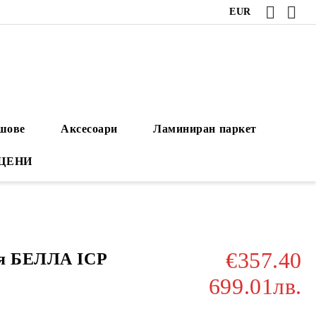
EUR
ушове
Аксесоари
Ламиниран паркет
 ЦЕНИ
€357.40
ня БЕЛЛА ICP
699.01лв.