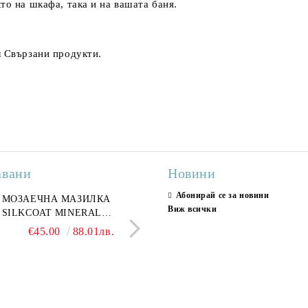
то на шкафа, така и на вашата баня.
л
Свързани продукти.
авани
Новини
Абонирай се за новини
ран гранитогрес
МОЗАЕЧНА МАЗИЛКА
Гранитогрес LESY GREY
СТЕННИ ПЛОЧКИ H
Виж всички
ONA GREY 60x120 см,
SILKCOAT MINERAL
GOLD 60х120см, тип мрам
30X90CM, ГЛАНЦ
ло сив мрамор
PLASTER STONE, СИТЕН
полиран
€22.50
€45.00
44.01лв.
88.01лв.
€18.66
€16.37
36.50лв.
32.02
КАМЪК 406 25КГ