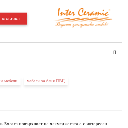
ни мебели
мебели за баня ПВЦ
та за лични данни
те на работния ден.
к. Бялата повърхност на чекмеджетата е с интересен