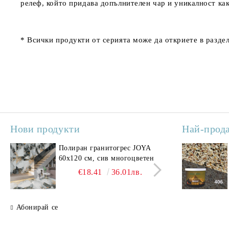
релеф, който придава допълнителен чар и уникалност как
* Всички продукти от серията може да откриете в разде
Нови продукти
Най-прод
Полиран гранитогрес JOYA
Поли
60x120 см, сив многоцветен
SAV
свет
€18.41
36.01лв.
Абонирай се