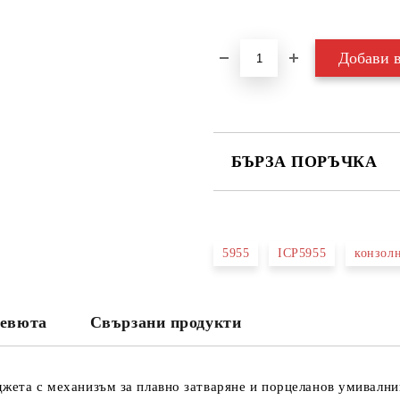
БЪРЗА ПОРЪЧКА
САМО ПОПЪЛНЕТЕ 3 ПОЛЕТА
5955
ICP5955
конзол
Съгласен съм с
Политика
Ние ще се свържем с вас в рамки
евюта
Свързани продукти
джета с механизъм за плавно затваряне и порцеланов умивални