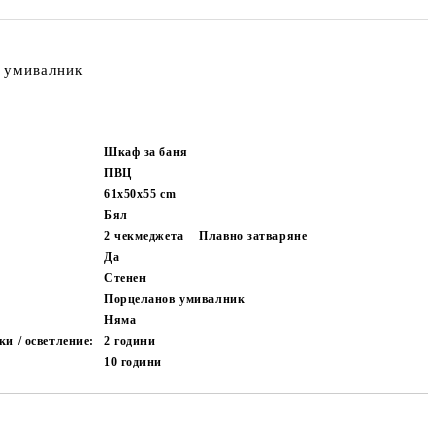
 умивалник
Шкаф за баня
ПВЦ
61х50х55
cm
Бял
2 чекмеджета
Плавно затваряне
Да
Стенен
Порцеланов умивалник
Няма
и / осветление:
2 години
10 години
Добави в желани