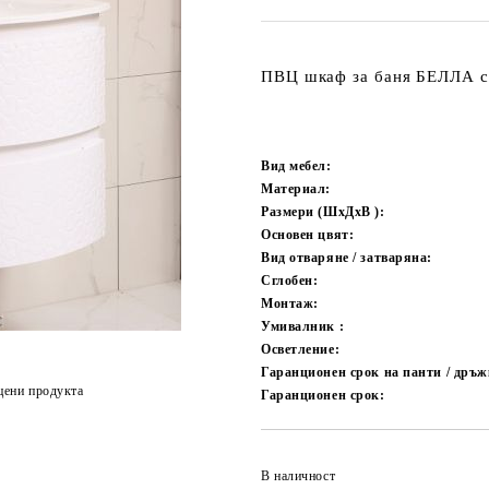
ПВЦ шкаф за баня БЕЛЛА с
Вид мебел:
Материал:
Размери (ШxДxВ ):
Основен цвят:
Вид отваряне / затваряна:
Сглобен:
Монтаж:
Умивалник :
Осветление:
Гаранционен срок на панти / дръжк
цени продукта
Гаранционен срок:
В наличност