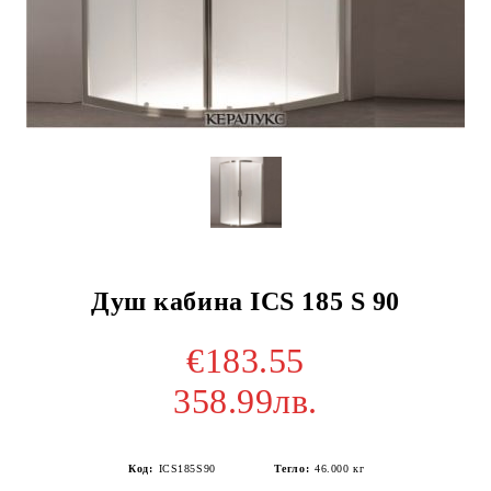
Душ кабина ICS 185 S 90
€183.55
358.99лв.
Код:
ICS185S90
Тегло:
46.000
кг