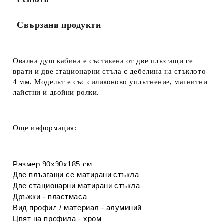
Свързани продукти
Овална душ кабина е съставена
от д
ве плъзгащи се
врати и д
ве стационарни стъла с дебелина на стъклото
4 мм. Моделът е със силиконово уплътнение, м
агнитни
лайстни и
двойни ролки.
Още информация:
Размер 90х90х185 см
Две плъзгащи се матирани стъкла
Две стационарни матирани стъкла
Дръжки - пластмаса
Вид профил / материал - алуминий
Цвят на профила - хром