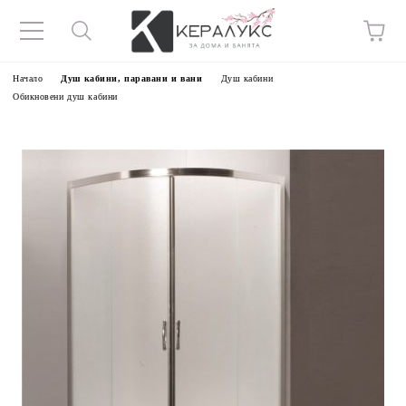
Начало
Душ кабини, паравани и вани
Душ кабини
Обикновени душ кабини