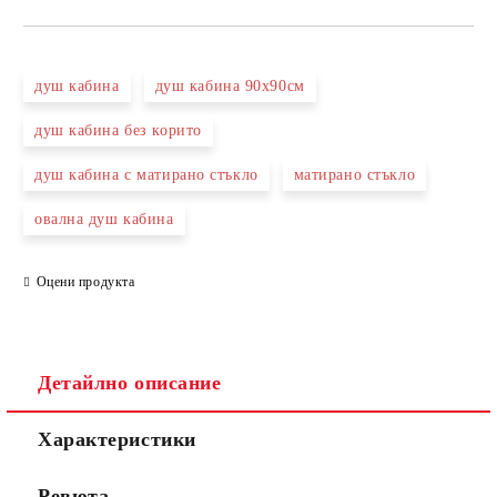
САМО ПОПЪЛНЕТЕ 3 ПОЛЕТА
душ кабина
душ кабина 90х90см
душ кабина без корито
душ кабина с матирано стъкло
матирано стъкло
Съгласен съм с
Политиката за лични данни
овална душ кабина
Ние ще се свържем с вас в рамките на работния ден.
Оцени продукта
Детайлно описание
Характеристики
Ревюта