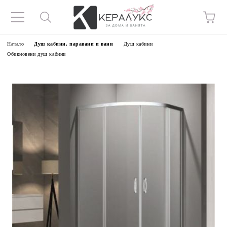
Начало
Душ кабини, паравани и вани
Душ кабини
Обикновени душ кабини