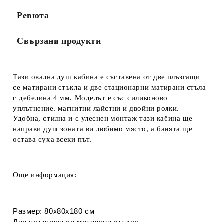
Ревюта
Свързани продукти
Тази овална душ кабина е съставена
от две
плъзгащи
се матирани стъкла и две стационарни матирани стъла
с дебелина 4 мм. Моделът е със силиконово
уплътнение, магнитни лайстни и
двойни ролки.
Удобна, стилна и с улеснен монтаж тази кабина ще
направи душ зоната ви любимо място, а банята ще
остава суха всеки път.
Още информация:
Размер: 80х80х180 см
Две плъзгащи се матирани
стъкла