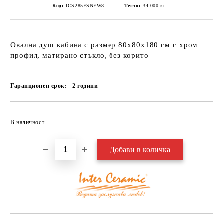
Код:
ICS285FSNEW8
Тегло:
34.000
кг
Овална душ кабина с размер 80х80х180 см с хром
профил, матирано стъкло, без корито
Гаранционен срок:
2
години
Добави в желани
В наличност