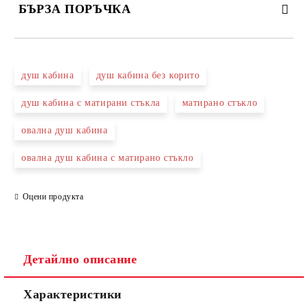
БЪРЗА ПОРЪЧКА
САМО ПОПЪЛНЕТЕ 3 ПОЛЕТА
душ кабина
душ кабина без корито
душ кабина с матирани стъкла
матирано стъкло
овална душ кабина
Съгласен съм с
Политиката за лични данни
овална душ кабина с матирано стъкло
Ние ще се свържем с вас в рамките на работния ден.
Оцени продукта
Детайлно описание
Характеристики