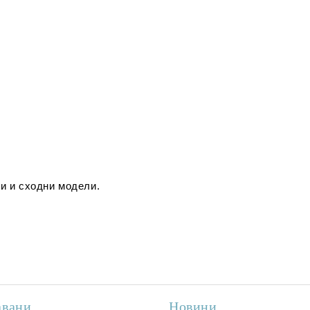
и и сходни модели.
авани
Новини