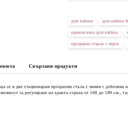
САМО ПОПЪЛНЕТЕ 3 ПОЛЕТА
душ кабина
душ кабина б
правоъгълна душ кабина
Съгласен съм с
Политика
Ние ще се свържем с вас в рамки
прозрачно стъкло с черти
евюта
Свързани продукти
ща се и две стационарни прозрачни стъла с линии с дебелина 
зможност за регулиране на едната страна от 160 до 180 см., т