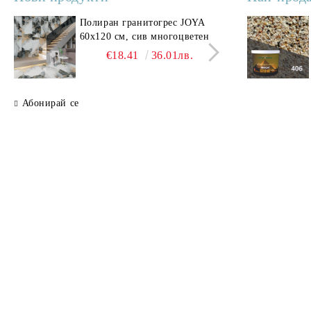
Полиран гранитогрес JOYA
Поли
60x120 см, сив многоцветен
SAV
свет
€18.41
36.01лв.
Абонирай се