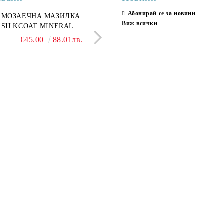
Абонирай се за новини
ран гранитогрес
МОЗАЕЧНА МАЗИЛКА
Гранитогрес LESY GREY
СТЕННИ ПЛОЧКИ H
Виж всички
ONA GREY 60x120 см,
SILKCOAT MINERAL
GOLD 60х120см, тип мрам
30X90CM, ГЛАНЦ
ло сив мрамор
PLASTER STONE, СИТЕН
полиран
€22.50
€45.00
44.01лв.
88.01лв.
€18.66
€16.37
36.50лв.
32.02
КАМЪК 406 25КГ