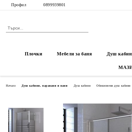
Профил
0899939801
Плочки
Мебели за баня
Душ кабин
МАЗ
Начало
Душ кабини, паравани и вани
Душ кабини
Обикновени душ кабини