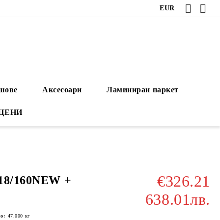
EUR
ушове
Аксесоари
Ламиниран паркет
 ЦЕНИ
€326.21
118/160NEW +
638.01лв.
о:
47.000
кг