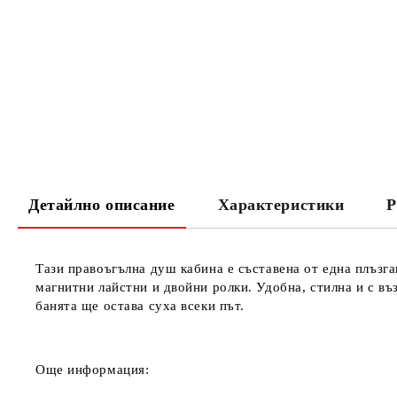
Детайлно описание
Характеристики
Р
Тази правоъгълна душ кабина е съставена
от една
плъзга
магнитни лайстни и двойни ролки. Удобна, стилна и с въ
банята ще остава суха всеки път.
Още информация: