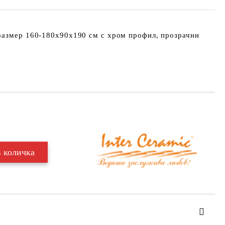
размер 160-180х90х190 см с хром профил, прозрачни
Добави в желани