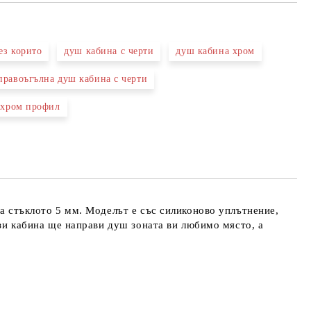
ез корито
душ кабина с черти
душ кабина хром
правоъгълна душ кабина с черти
та за лични данни
те на работния ден.
хром профил
на стъклото 5 мм. Моделът е със силиконово уплътнение,
ази кабина ще направи душ зоната ви любимо място, а