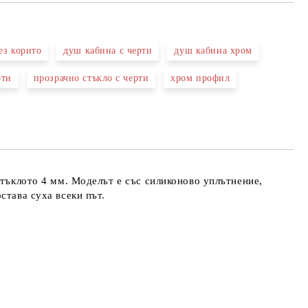
ез корито
душ кабина с черти
душ кабина хром
рти
прозрачно стъкло с черти
хром профил
та за лични данни
те на работния ден.
стъклото 4 мм. Моделът е със силиконово уплътнение,
става суха всеки път.