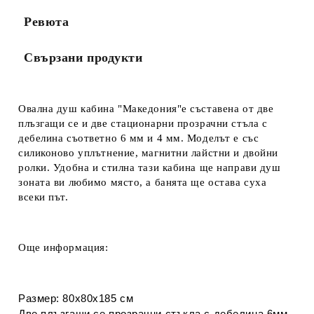
Ревюта
Свързани продукти
Овална душ кабина "Македония"е съставена
от две
плъзгащи се и две стационарни прозрачни стъла с
дебелина съответно 6 мм и 4 мм. Моделът е със
силиконово уплътнение, магнитни лайстни и
двойни
ролки. Удобна и стилна тази кабина ще направи душ
зоната ви любимо място, а банята ще остава суха
всеки път.
Още информация:
Размер: 80х80х185 см
Две плъзгащи се прозрачни
стъкла с дебелина 6мм.