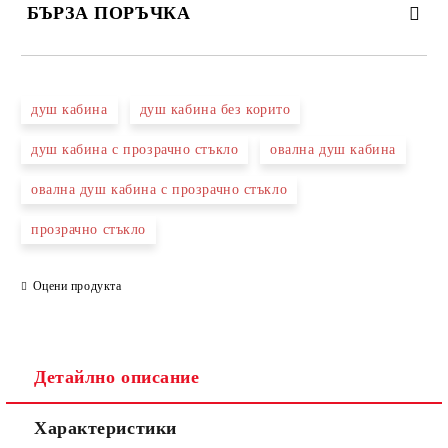
БЪРЗА ПОРЪЧКА
САМО ПОПЪЛНЕТЕ 3 ПОЛЕТА
душ кабина
душ кабина без корито
душ кабина с прозрачно стъкло
овална душ кабина
овална душ кабина с прозрачно стъкло
Съгласен съм с
Политиката за лични данни
прозрачно стъкло
Ние ще се свържем с вас в рамките на работния ден.
Оцени продукта
Детайлно описание
Характеристики