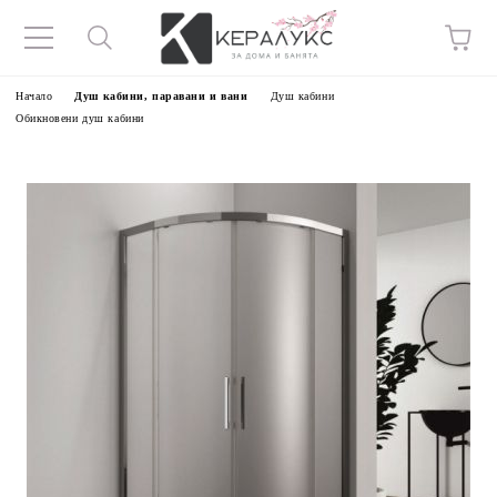
Начало
Душ кабини, паравани и вани
Душ кабини
Обикновени душ кабини