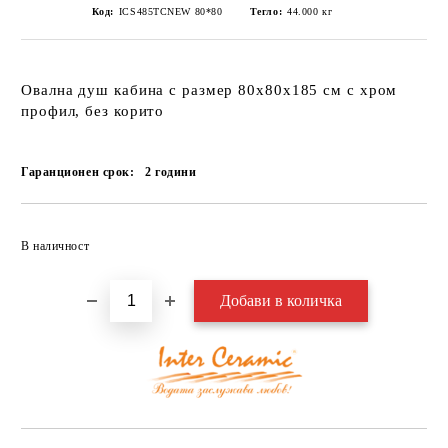
Код:
ICS485TCNEW 80*80
Тегло:
44.000
кг
Овална душ кабина с размер 80х80х185 см с хром
профил, без корито
Гаранционен срок:
2
години
Добави в желани
В наличност