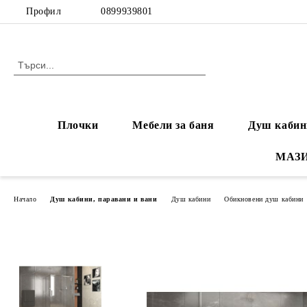
Профил
0899939801
Плочки
Мебели за баня
Душ кабин
МАЗ
Начало
Душ кабини, паравани и вани
Душ кабини
Обикновени душ кабини