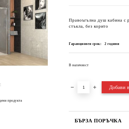
Правоъгълна душ кабина с 
стъкла, без корито
Гаранционен срок:
2
години
В наличност
цени продукта
БЪРЗА ПОРЪЧКА