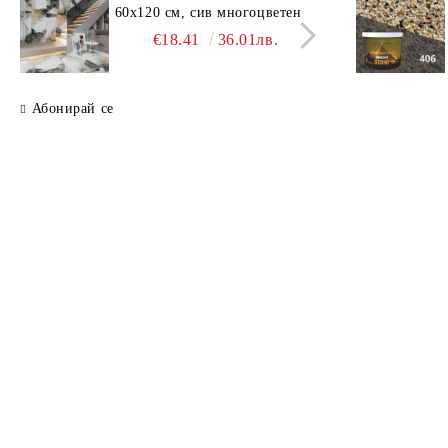
60x120 см, сив многоцветен
SAV
свет
€18.41
36.01лв.
Абонирай се