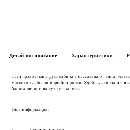
Детайлно описание
Характеристики
Р
Тази правоъгълна душ кабина е съставена
от
една плъзка
магнитни лайстни и двойни ролки. Удобна, стилна и с въ
банята ще остава суха всеки път.
Още информация: