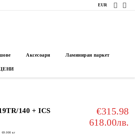
EUR
ушове
Аксесоари
Ламиниран паркет
 ЦЕНИ
€315.98
19TR/140 + ICS
618.00лв.
:
69.000
кг