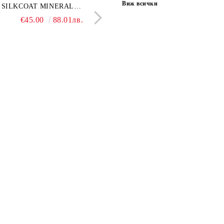
Виж всички
ONA GREY 60x120 см,
SILKCOAT MINERAL
GOLD 60х120см, тип мрам
30X90CM, ГЛАНЦ
ло сив мрамор
PLASTER STONE, СИТЕН
полиран
€22.50
€45.00
44.01лв.
88.01лв.
€18.66
€16.37
36.50лв.
32.02
КАМЪК 406 25КГ