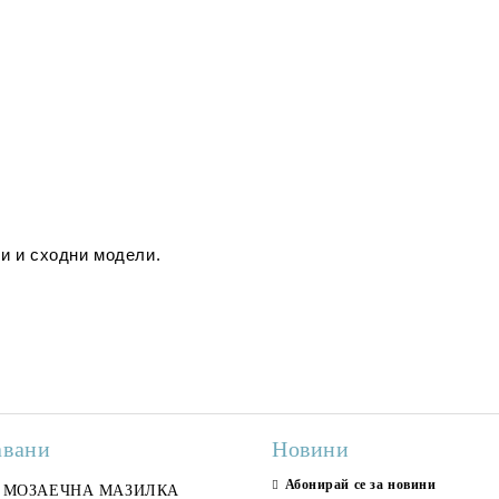
и и сходни модели.
авани
Новини
Абонирай се за новини
ран гранитогрес
МОЗАЕЧНА МАЗИЛКА
Гранитогрес LESY GREY
СТЕННИ ПЛОЧКИ H