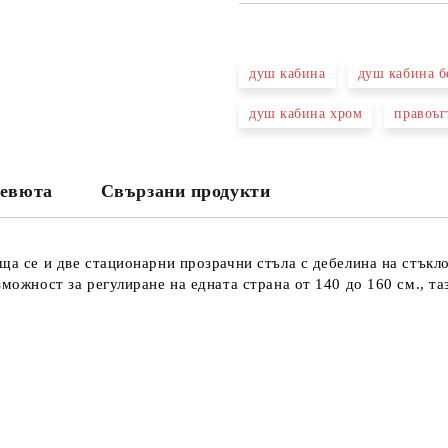
САМО ПОПЪЛНЕТЕ 3 ПОЛЕТА
душ кабина
душ кабина б
душ кабина хром
правоъг
Съгласен съм с
Политика
Ние ще се свържем с вас в рамки
евюта
Свързани продукти
ща се и две стационарни прозрачни стъла с дебелина на стъкл
зможност за регулиране на едната страна от 140 до 160 см., т