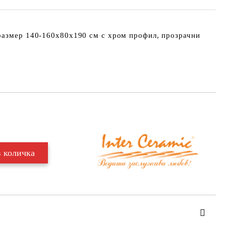
размер 140-160х80х190 см с хром профил, прозрачни
Добави в желани