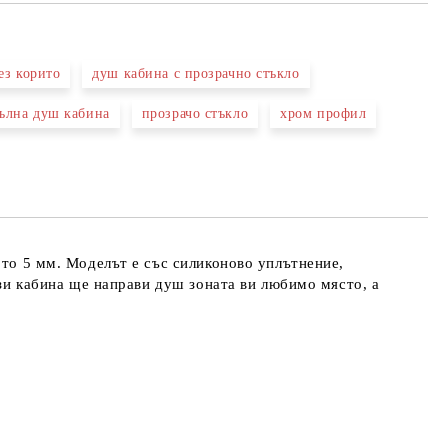
ез корито
душ кабина с прозрачно стъкло
ълна душ кабина
прозрачо стъкло
хром профил
та за лични данни
те на работния ден.
ото 5 мм. Моделът е със силиконово уплътнение,
ази кабина ще направи душ зоната ви любимо място, а