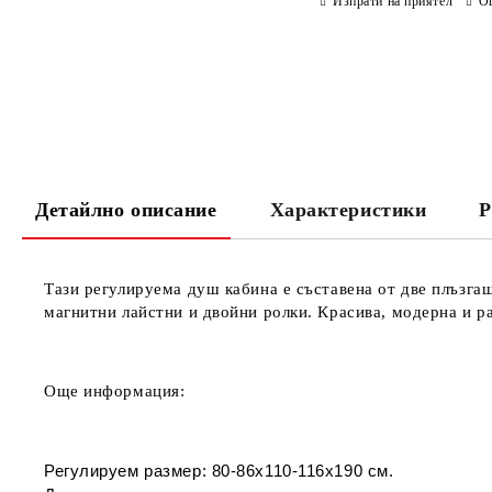
Изпрати на приятел
О
Детайлно описание
Характеристики
Р
Тази регулируема душ кабина е съставена
от две
плъзгащ
м
агнитни лайстни и
двойни ролки. Красива, модерна и ра
Още информация:
Регулируем размер: 80-86х110-116х190 см.