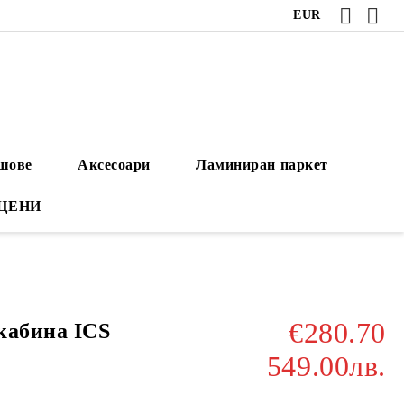
EUR
ушове
Аксесоари
Ламиниран паркет
 ЦЕНИ
€280.70
кабина ICS
549.00лв.