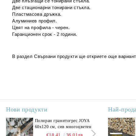
Две плъзгащи се тонирани стъкла
.
Две стационарни тонирани стъкла
.
Пластмасова дръжка.
Алуминиев профил.
Цвят на профила - черен.
Гаранционен срок - 2 години.
В раздел
Свързани продукти
ще откриете още вариант
Нови продукти
Най-прод
Полиран гранитогрес JOYA
Поли
60x120 см, сив многоцветен
SAV
свет
€18.41
36.01лв.