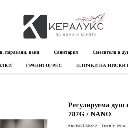
и, паравани, вани
Санитария
Смесители и д
ИЛКИ
ГРАНИТОГРЕС
ПЛОЧКИ НА НИСКИ
Регулируема душ 
787G / NANO
Код:
ICS787GNANO
Тегло:
44.000
кг