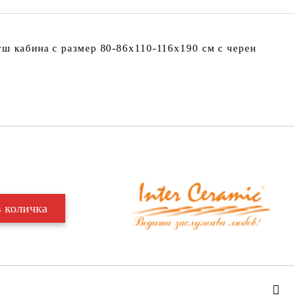
уш кабина с размер 80-86х110-116х190 см с черен
Добави в желани