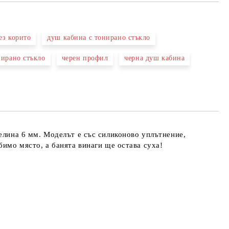
ез корито
душ кабина с тонирано стъкло
нирано стъкло
черен профил
черна душ кабина
та за лични данни
те на работния ден.
елина 6 мм. Моделът е със силиконово уплътнение,
бимо място, а банята винаги ще остава суха!