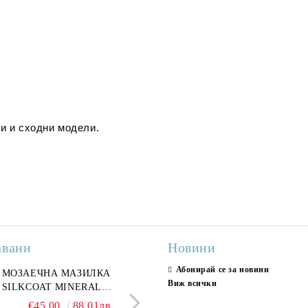
и и сходни модели.
авани
Новини
Абонирай се за новини
ран гранитогрес
МОЗАЕЧНА МАЗИЛКА
Гранитогрес LESY GREY
СТЕННИ ПЛОЧКИ H
Виж всички
ONA GREY 60x120 см,
SILKCOAT MINERAL
GOLD 60х120см, тип мрам
30X90CM, ГЛАНЦ
ло сив мрамор
PLASTER STONE, СИТЕН
полиран
€22.50
€45.00
44.01лв.
88.01лв.
€18.66
€16.37
36.50лв.
32.02