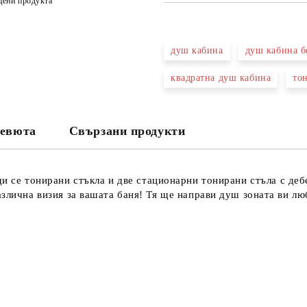
цени продукта
САМО ПОПЪЛНЕТЕ 3 ПОЛЕТА
душ кабина
душ кабина б
квадратна душ кабина
то
Съгласен съм с
Политика
Ние ще се свържем с вас в рамки
евюта
Свързани продукти
и се тонирани стъкла и д
ве стационарни тонирани стъла с деб
злична визия за вашата баня! Тя ще направи душ зоната ви лю