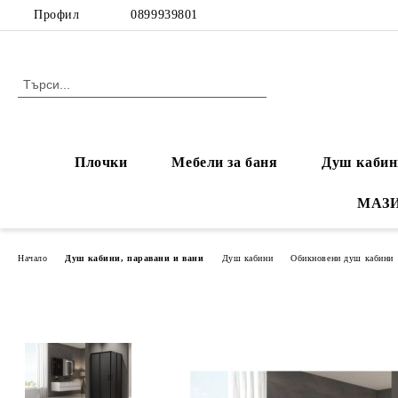
Профил
0899939801
Плочки
Мебели за баня
Душ кабин
МАЗ
Начало
Душ кабини, паравани и вани
Душ кабини
Обикновени душ кабини