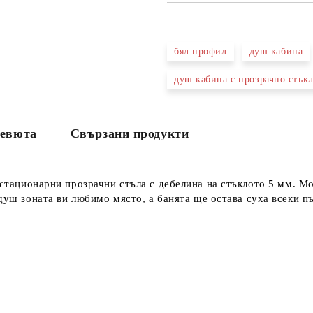
САМО ПОПЪЛНЕТЕ 3 ПОЛЕТА
бял профил
душ кабина
душ кабина с прозрачно стък
Съгласен съм с
Политика
Ние ще се свържем с вас в рамки
евюта
Свързани продукти
стационарни прозрачни стъла с дебелина на стъклото 5 мм. Мо
душ зоната ви любимо място, а банята ще остава суха всеки пъ