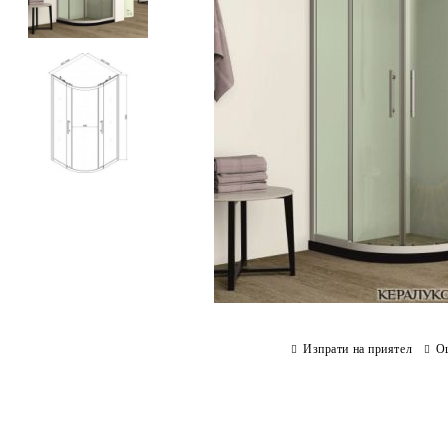
Изпрати на приятел
О