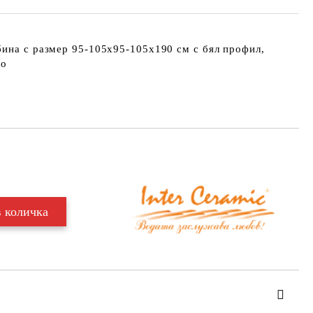
бина с размер 95-105х95-105х190 см с бял профил,
то
Добави в желани