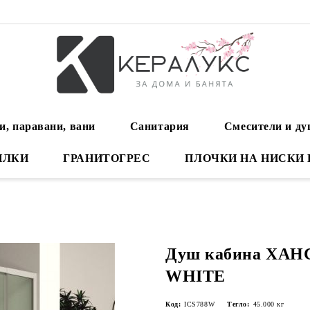
и, паравани, вани
Санитария
Смесители и д
ИЛКИ
ГРАНИТОГРЕС
ПЛОЧКИ НА НИСКИ
Душ кабина ХАНС
WHITE
Код:
ICS788W
Тегло:
45.000
кг