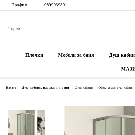
Профил
0899939801
Плочки
Мебели за баня
Душ кабин
МАЗ
Начало
Душ кабини, паравани и вани
Душ кабини
Обикновени душ кабини