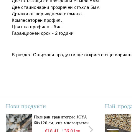
Две плъзгащи се прозрачни
стъкла 5мм.
Две стационарни прозрачни стъкла 5мм.
Дръжки от неръждаема стомана.
Компесаторен профил.
Цвят на профила - бял.
Гаранционен срок - 2 години.
В раздел
Свързани продукти
ще откриете още вариант
Нови продукти
Най-прод
Полиран гранитогрес JOYA
Поли
60x120 см, сив многоцветен
SAV
свет
€18.41
36.01лв.