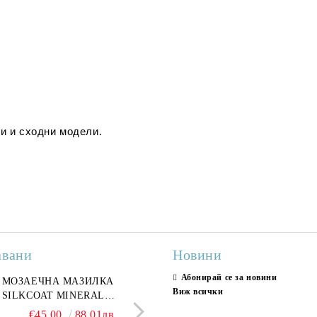
и и сходни модели.
авани
Новини
Абонирай се за новини
ран гранитогрес
МОЗАЕЧНА МАЗИЛКА
Гранитогрес LESY GREY
СТЕННИ ПЛОЧКИ H
Виж всички
ONA GREY 60x120 см,
SILKCOAT MINERAL
GOLD 60х120см, тип мрам
30X90CM, ГЛАНЦ
ло сив мрамор
PLASTER STONE, СИТЕН
полиран
€22.50
€45.00
44.01лв.
88.01лв.
€18.66
€16.37
36.50лв.
32.02