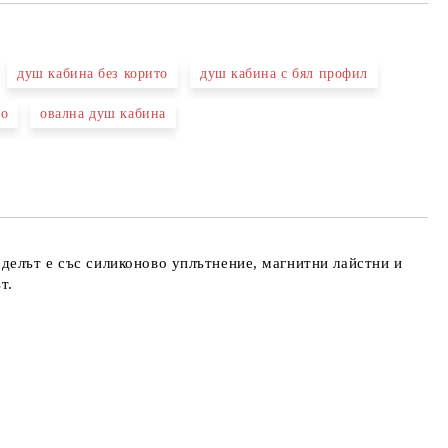
душ кабина без корито
душ кабина с бял профил
ло
овална душ кабина
та за лични данни
те на работния ден.
делът е със силиконово уплътнение, магнитни лайстни и
т.