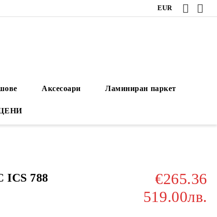
EUR
ушове
Аксесоари
Ламиниран паркет
 ЦЕНИ
€265.36
 ICS 788
519.00лв.