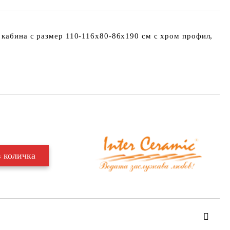
 кабина с размер 110-116х80-86х190 см с хром профил,
Добави в желани