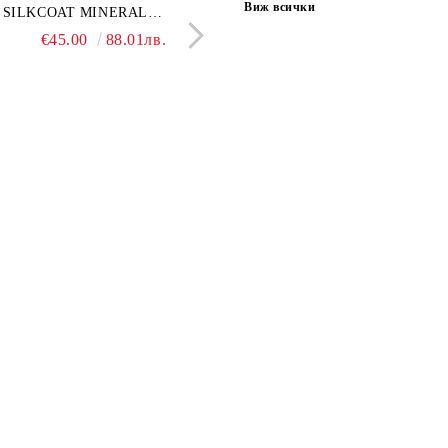
Виж всички
ONA GREY 60x120 см,
SILKCOAT MINERAL
GOLD 60х120см, тип мрам
30X90CM, ГЛАНЦ
ло сив мрамор
PLASTER STONE, СИТЕН
полиран
€22.50
€45.00
44.01лв.
88.01лв.
€18.66
€16.37
36.50лв.
32.02
КАМЪК 406 25КГ