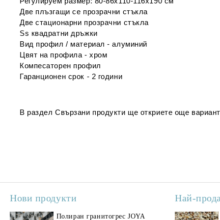
Регулируем размер: 80-86х110-116х190
см
Две плъзгащи се прозрачни
стъкла
Две стационарни прозрачни стъкла
Ss квадратни дръжки
Вид профил / материал - алуминий
Цвят на профила - хром
Компесаторен профил
Гаранционен срок - 2 години
В раздел
Свързани продукти
ще откриете още вариант
Нови продукти
Най-прод
Полиран гранитогрес JOYA
Поли