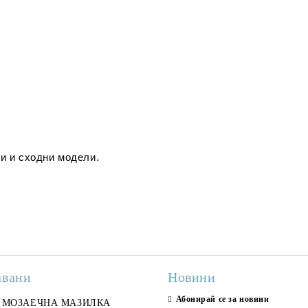
и и сходни модели.
авани
Новини
Абонирай се за новини
ран гранитогрес
МОЗАЕЧНА МАЗИЛКА
Гранитогрес LESY GREY
СТЕННИ ПЛОЧКИ H