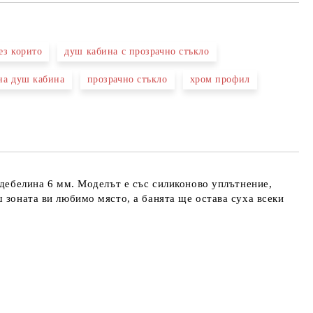
ез корито
душ кабина с прозрачно стъкло
на душ кабина
прозрачно стъкло
хром профил
та за лични данни
те на работния ден.
 дебелина 6 мм. Моделът е със силиконово уплътнение,
 зоната ви любимо място, а банята ще остава суха всеки