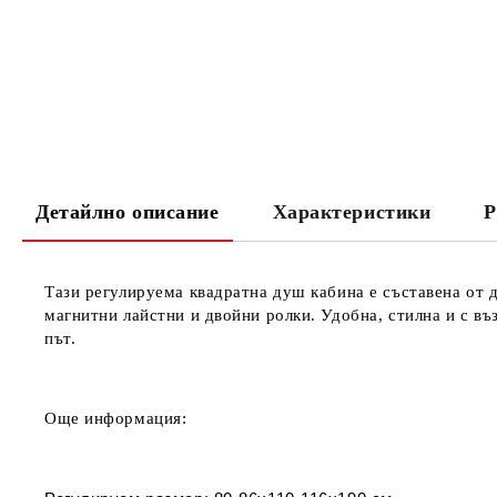
Детайлно описание
Характеристики
Р
Тази регулируема квадратна душ кабина е съставена
от 
магнитни лайстни и
двойни ролки. Удобна, стилна и с въ
път.
Още информация: