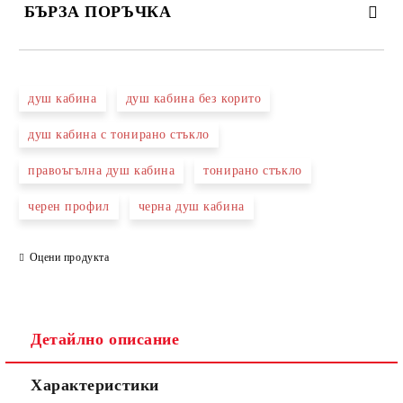
БЪРЗА ПОРЪЧКА
САМО ПОПЪЛНЕТЕ 3 ПОЛЕТА
душ кабина
душ кабина без корито
душ кабина с тонирано стъкло
правоъгълна душ кабина
тонирано стъкло
Съгласен съм с
Политиката за лични данни
черен профил
черна душ кабина
Ние ще се свържем с вас в рамките на работния ден.
Оцени продукта
Детайлно описание
Характеристики