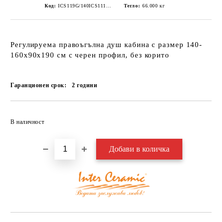
Код:
ICS119G/140ICS111G/90
Тегло:
66.000
кг
Регулируема правоъгълна душ кабина с размер 140-
160х90х190 см с черен профил, без корито
Гаранционен срок:
2
години
Добави в желани
В наличност