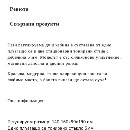
Ревюта
Свързани продукти
Тази регулируема душ кабина е съставена
от едно
плъзгащо се и д
ве стационарни тонирани стъла с
дебелина 5 мм. Моделът е със силиконово уплътнение,
м
агнитни лайстни и
двойни ролки.
Красива, модерна, тя ще направи душ зоната ви
любимо място, а банята винаги ще остава суха!
Още информация:
Регулируем размер: 140-160х90х190 см.
Едно плъзгащо се тонирано стъкло 5мм
.