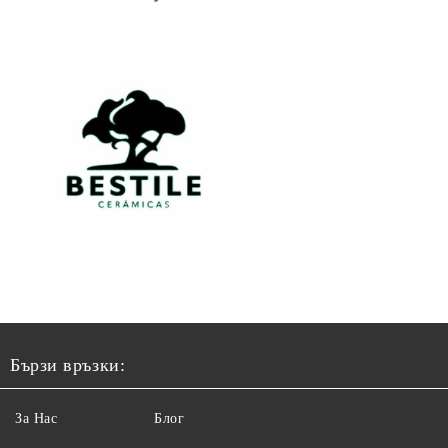
Бързи връзки:
За Нас
Блог