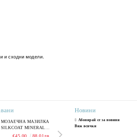
и и сходни модели.
авани
Новини
Абонирай се за новини
ран гранитогрес
МОЗАЕЧНА МАЗИЛКА
Гранитогрес LESY GREY
СТЕННИ ПЛОЧКИ H
Виж всички
ONA GREY 60x120 см,
SILKCOAT MINERAL
GOLD 60х120см, тип мрам
30X90CM, ГЛАНЦ
ло сив мрамор
PLASTER STONE, СИТЕН
полиран
€22.50
€45.00
44.01лв.
88.01лв.
€18.66
€16.37
36.50лв.
32.02