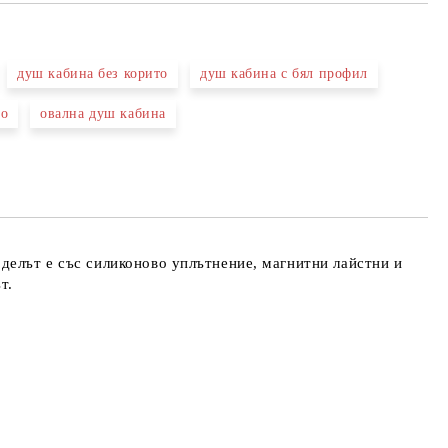
душ кабина без корито
душ кабина с бял профил
ло
овална душ кабина
та за лични данни
те на работния ден.
делът е със силиконово уплътнение, магнитни лайстни и
т.