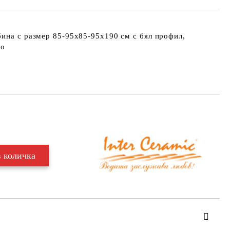
ина с размер 85-95х85-95х190 см с бял профил,
то
Добави в желани