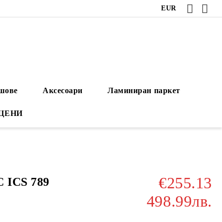
EUR
ушове
Аксесоари
Ламиниран паркет
 ЦЕНИ
€255.13
 ICS 789
498.99лв.