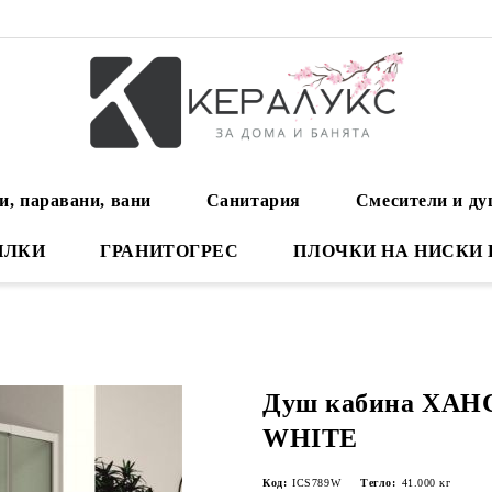
и, паравани, вани
Санитария
Смесители и д
ИЛКИ
ГРАНИТОГРЕС
ПЛОЧКИ НА НИСКИ
Душ кабина ХАНС
WHITE
Код:
ICS789W
Тегло:
41.000
кг