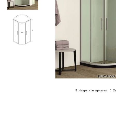
Изпрати на приятел
О