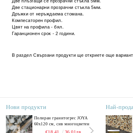
Две плъзгащи се прозрачни
стъкла 5мм.
Две стационарни прозрачни стъкла 5мм.
Дръжки от неръждаема стомана.
Компесаторен профил.
Цвят на профила - бял.
Гаранционен срок - 2 години.
В раздел
Свързани продукти
ще откриете още вариант
Нови продукти
Най-прод
Полиран гранитогрес JOYA
Поли
60x120 см, сив многоцветен
SAV
свет
€18.41
36.01лв.