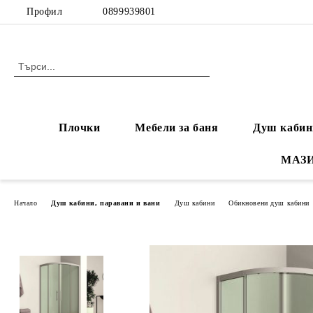
Профил
0899939801
Плочки
Мебели за баня
Душ кабин
МАЗ
Начало
Душ кабини, паравани и вани
Душ кабини
Обикновени душ кабини