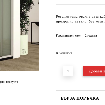
Регулируема овална душ каб
прозрачно стъкло, без кори
Гаранционен срок:
2
години
В наличност
цени продукта
БЪРЗА ПОРЪЧКА