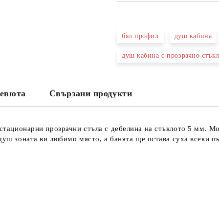
САМО ПОПЪЛНЕТЕ 3 ПОЛЕТА
бял профил
душ кабина
душ кабина с прозрачно стък
Съгласен съм с
Политика
Ние ще се свържем с вас в рамки
евюта
Свързани продукти
стационарни прозрачни стъла с дебелина на стъклото 5 мм. Мо
душ зоната ви любимо място, а банята ще остава суха всеки пъ