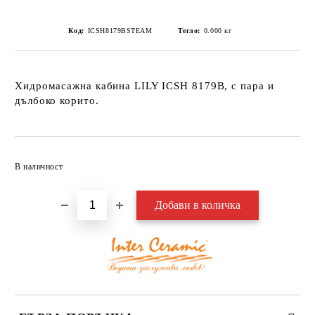
Код:
ICSH8179BSTEAM
Тегло:
0.000
кг
Хидромасажна кабина LILY ICSH 8179B, с пара и
дълбоко корито.
Добави в желани
В наличност