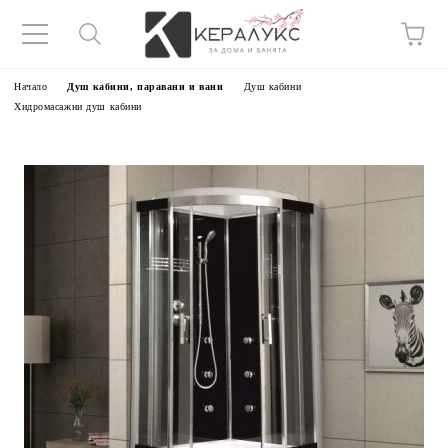
Начало
Душ кабини, паравани и вани
Душ кабини
Хидромасажни душ кабини