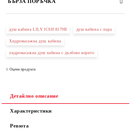
БЪРЗА ПОРЪЧКА
САМО ПОПЪЛНЕТЕ 3 ПОЛЕТА
душ кабина LILY ICSH 8179B
душ кабина с пара
Хидромасажна душ кабина
хидромасажна душ кабина с дълбоко корито
Съгласен съм с
Политиката за лични данни
Ние ще се свържем с вас в рамките на работния ден.
Оцени продукта
Детайлно описание
Характеристики
Ревюта