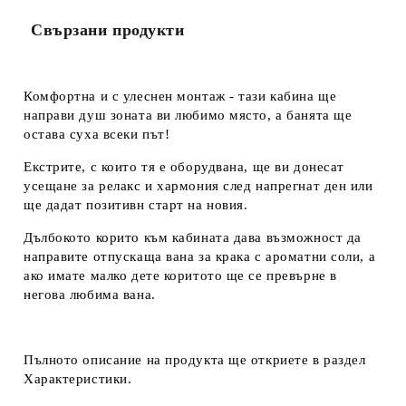
Свързани продукти
Комфортна и с улеснен монтаж - тази кабина ще
направи душ зоната ви любимо място, а банята ще
остава суха всеки път!
Екстрите, с които тя е оборудвана, ще ви донесат
усещане за релакс и хармония след напрегнат ден или
ще дадат позитивн старт на новия.
Дълбокото корито към кабината дава възможност да
направите отпускаща вана за крака с ароматни соли, а
ако имате малко дете коритото ще се превърне в
негова любима вана.
Пълното описание на продукта ще откриете в раздел
Характеристики.