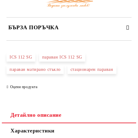
БЪРЗА ПОРЪЧКА
САМО ПОПЪЛНЕТЕ 3 ПОЛЕТА
ICS 112 SG
параван ICS 112 SG
параван матирано стъкло
стационарен параван
Оцени продукта
Съгласен съм с
Политиката за лични данни
Ние ще се свържем с вас в рамките на работния ден.
Детайлно описание
Характеристики