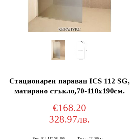
Стационарен параван ICS 112 SG,
матирано стъкло,70-110х190см.
€168.20
328.97лв.
Код:
ICS 112 SG 100
Тегло:
27.000
кг