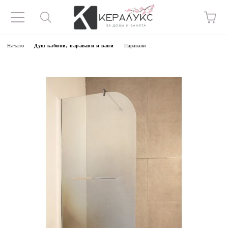
Начало
Душ кабини, паравани и вани
Паравани