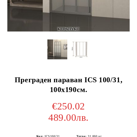
Преграден параван ICS 100/31,
100х190см.
€250.02
489.00лв.
Код:
ICS100/31
Тегло:
31.000
кг