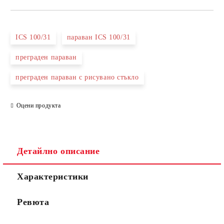
САМО ПОПЪЛНЕТЕ 3 ПОЛЕТА
ICS 100/31
параван ICS 100/31
преграден параван
преграден параван с рисувано стъкло
Съгласен съм с
Политиката за лични данни
Ние ще се свържем с вас в рамките на работния ден.
Оцени продукта
Детайлно описание
Характеристики
Ревюта