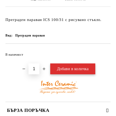
Преграден параван
ICS 100/31 с рисувано
стъкло.
Вид:
Преграден параван
Добави в желани
В наличност
БЪРЗА ПОРЪЧКА