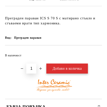
Преграден параван
ICS S 70 S с матирано
стъкло и
сгъваеми врати тип хармоника.
Вид:
Преграден параван
Добави в желани
В наличност
БЪРЗА ПОРЪЧКА