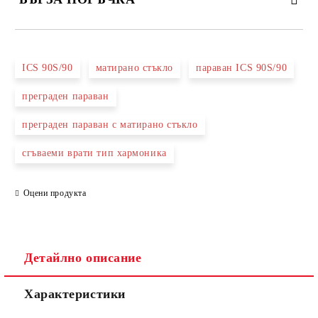
САМО ПОПЪЛНЕТЕ 3 ПОЛЕТА
ICS 90S/90
матирано стъкло
параван ICS 90S/90
преграден параван
преграден параван с матирано стъкло
Съгласен съм с
Политиката за лични данни
сгъваеми врати тип хармоника
Ние ще се свържем с вас в рамките на работния ден.
Оцени продукта
Детайлно описание
Характеристики