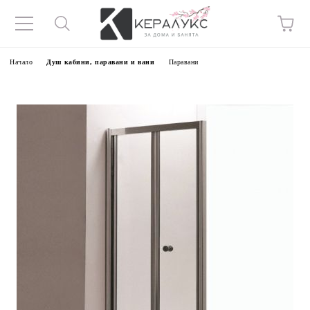
Начало
Душ кабини, паравани и вани
Паравани