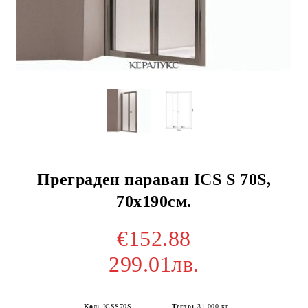
Преграден параван ICS S 70S,
70х190см.
€152.88
299.01лв.
Код:
ICSS70S
Тегло:
31.000
кг