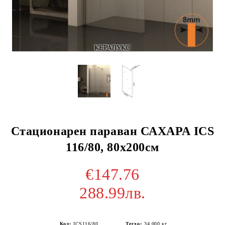
Стационарен параван САХАРА ICS
116/80, 80х200см
€147.76
288.99лв.
Код:
ICS116/80
Тегло:
34.000
кг