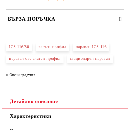
БЪРЗА ПОРЪЧКА
САМО ПОПЪЛНЕТЕ 3 ПОЛЕТА
ICS 116/80
златен профил
параван ICS 116
параван със златен профил
стационарен параван
Оцени продукта
Съгласен съм с
Политиката за лични данни
Ние ще се свържем с вас в рамките на работния ден.
Детайлно описание
Характеристики