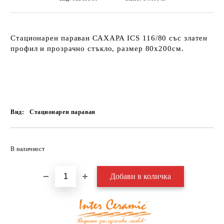
Стационарен параван
САХАРА ICS 116/80
със златен
профил и прозрачно стъкло, размер 80х200см.
Вид:
Стационарен параван
Добави в желани
В наличност