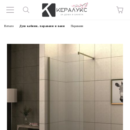
Начало
Душ кабини, паравани и вани
Паравани