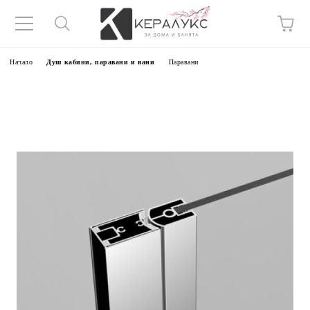
Начало
Душ кабини, паравани и вани
Паравани