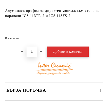
Алуминиев профил за директен монтаж към стена на
паравани
ICS 113TR-2
и
ICS 113FS-2
.
Добави в желани
В наличност
БЪРЗА ПОРЪЧКА
САМО ПОПЪЛНЕТЕ 3 ПОЛЕТА