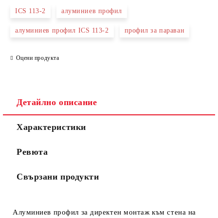
ICS 113-2
алуминиев профил
алуминиев профил ICS 113-2
профил за параван
Оцени продукта
Съгласен съм с
Политиката за лични данни
Ние ще се свържем с вас в рамките на работния ден.
Детайлно описание
Характеристики
Ревюта
Свързани продукти
Алуминиев профил за директен монтаж към стена на