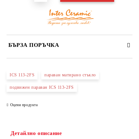
БЪРЗА ПОРЪЧКА
САМО ПОПЪЛНЕТЕ 3 ПОЛЕТА
ICS 113-2FS
параван матирано стъкло
подвижен параван ICS 113-2FS
Оцени продукта
Съгласен съм с
Политиката за лични данни
Ние ще се свържем с вас в рамките на работния ден.
Детайлно описание