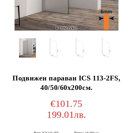
Подвижен параван ICS 113-2FS,
40/50/60х200см.
€101.75
199.01лв.
Код:
ICS113-2FS
Тегло:
19.000
кг