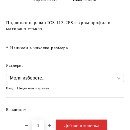
Подвижен параван
ICS 113-2FS
с хром профил и
матирано стъкло.
* Наличен в няколко размера.
Размери:
Вид:
Подвижен параван
Добави в желани
В наличност