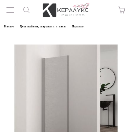
Начало
Душ кабини, паравани и вани
Паравани