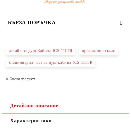
БЪРЗА ПОРЪЧКА
САМО ПОПЪЛНЕТЕ 3 ПОЛЕТА
детайл за душ Кабина ICS 111TR
прозрачно стъкло
стационарна част за душ кабина ICS 111TR
Оцени продукта
Съгласен съм с
Политиката за лични данни
Ние ще се свържем с вас в рамките на работния ден.
Детайлно описание
Характеристики