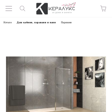
Начало
Душ кабини, паравани и вани
Паравани