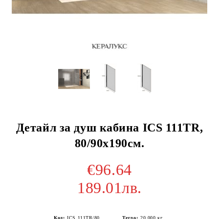
Детайл за душ кабина ICS 111TR,
80/90х190см.
€96.64
189.01лв.
Код:
ICS 111TR/80
Тегло:
20.000
кг