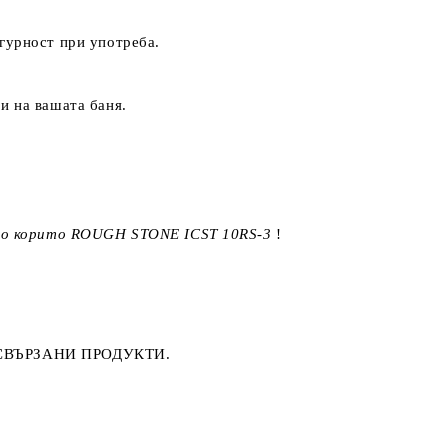
гурност при употреба.
и на вашата баня.
о корито ROUGH STONE ICST 10RS-3
!
СВЪРЗАНИ ПРОДУКТИ
.