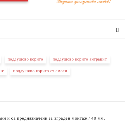
поддушово корито
поддушово корито антрацит
не
поддушово корито от смоли
та за лични данни
те на работния ден.
айн и са предназначени за вграден монтаж / 40 мм.