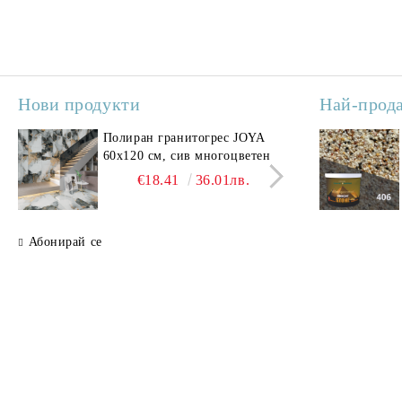
Нови продукти
Най-прод
Полиран гранитогрес JOYA
Поли
60x120 см, сив многоцветен
SAV
свет
€18.41
36.01лв.
Абонирай се