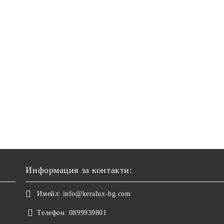
Информация за контакти:
Имейл:
info@keralux-bg.com
Телефон:
0899939801