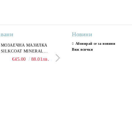
авани
Новини
Абонирай се за новини
ран гранитогрес
МОЗАЕЧНА МАЗИЛКА
Гранитогрес LESY GREY
СТЕННИ ПЛОЧКИ H
Виж всички
ONA GREY 60x120 см,
SILKCOAT MINERAL
GOLD 60х120см, тип мрам
30X90CM, ГЛАНЦ
ло сив мрамор
PLASTER STONE, СИТЕН
полиран
€22.50
€45.00
44.01лв.
88.01лв.
€18.66
€16.37
36.50лв.
32.02
КАМЪК 406 25КГ