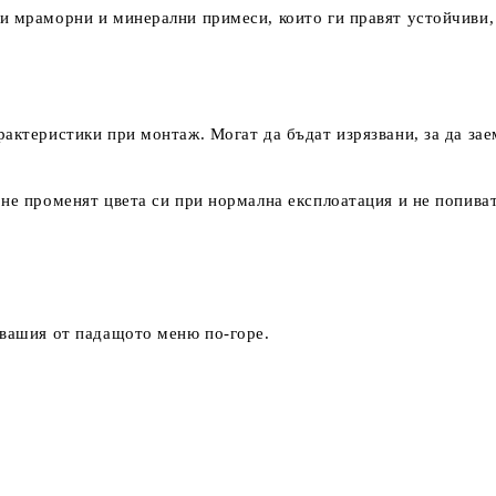
и мраморни и минерални примеси, които ги правят устойчиви,
рактеристики при монтаж. Могат да бъдат изрязвани, за да за
 не променят цвета си при нормална експлоатация и не попиват
 вашия от падащото меню по-горе.