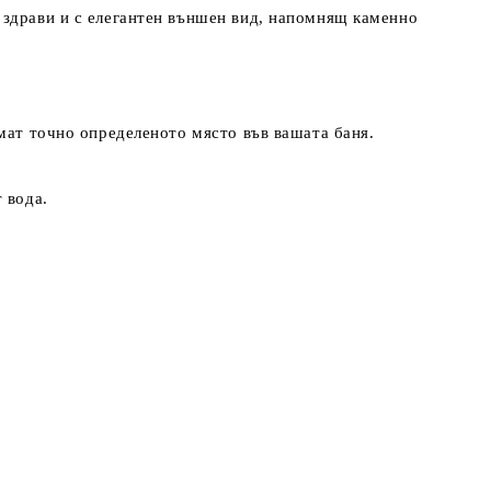
 здрави и с елегантен външен вид, напомнящ каменно
емат точно определеното място във вашата баня.
 вода.