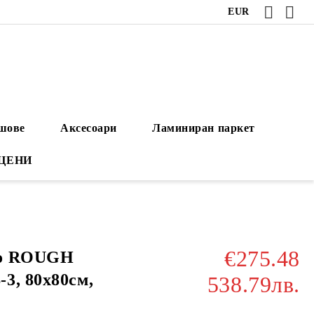
EUR
ушове
Аксесоари
Ламиниран паркет
 ЦЕНИ
€275.48
то ROUGH
3, 80х80см,
538.79лв.