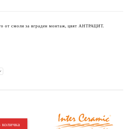
о от смоли за вграден монтаж, цвят АНТРАЦИТ.
Добави в желани