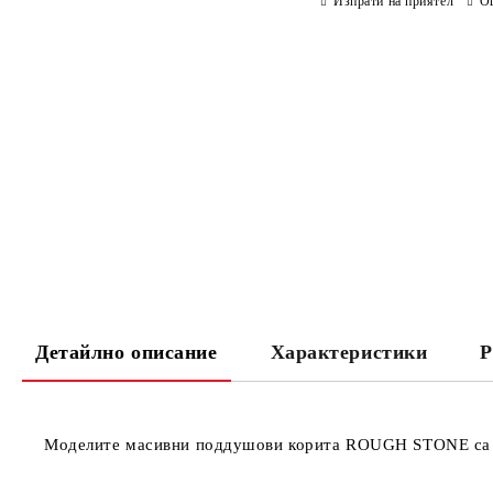
Изпрати на приятел
О
Детайлно описание
Характеристики
Р
Моделите масивни поддушови корита ROUGH STONE
са