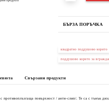
цени продукта
БЪРЗА ПОРЪЧКА
САМО ПОПЪЛНЕТЕ 3 ПОЛЕТА
квадратно поддушово корито
поддушово корито за вгражда
Съгласен съм с
Политика
Ние ще се свържем с вас в рамки
евюта
Свързани продукти
 с
противоплъзгаща повърхност / анти-слип/. Те са с тънък диз