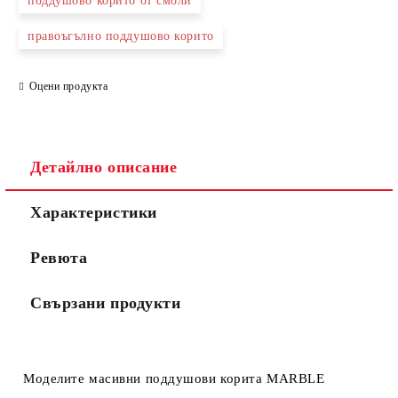
поддушово корито от смоли
Ние ще се свържем с вас в рамките на работния ден.
правоъгълно поддушово корито
Оцени продукта
Детайлно описание
Характеристики
Ревюта
Свързани продукти
Моделите масивни поддушови корита
MARBLE