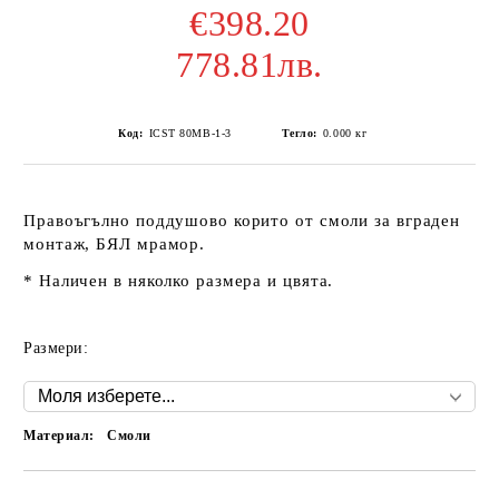
€398.20
778.81лв.
Код:
ICST 80MB-1-3
Тегло:
0.000
кг
Правоъгълно поддушово корито от смоли за вграден
монтаж, БЯЛ мрамор.
* Наличен в няколко размера и цвята.
Размери:
Материал:
Смоли