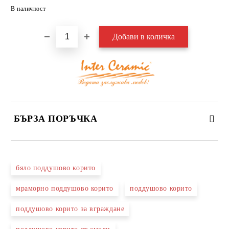
Добави в желани
В наличност
БЪРЗА ПОРЪЧКА
САМО ПОПЪЛНЕТЕ 3 ПОЛЕТА
бяло поддушово корито
мраморно поддушово корито
поддушово корито
поддушово корито за вграждане
Съгласен съм с
Политиката за лични данни