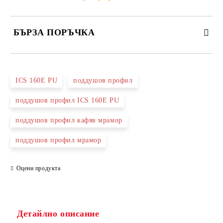
БЪРЗА ПОРЪЧКА
САМО ПОПЪЛНЕТЕ 3 ПОЛЕТА
ICS 160E PU
поддушов профил
поддушов профил ICS 160E PU
поддушов профил кафяв мрамор
Съгласен съм с
Политиката за лични данни
поддушов профил мрамор
Ние ще се свържем с вас в рамките на работния ден.
Оцени продукта
Детайлно описание