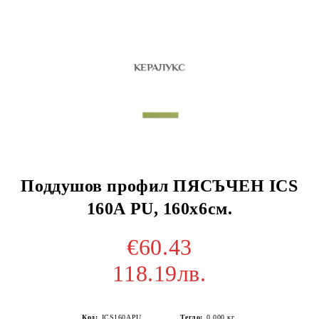
Поддушов профил ПЯСЪЧЕН ICS
160A PU, 160x6см.
€60.43
118.19лв.
Код:
ICS160APU
Тегло:
0.000
кг