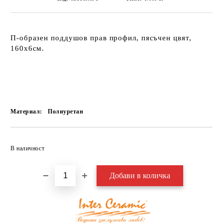
П-образен поддушов прав профил, пясъчен цвят,
160х6см.
Материал:
Полиуретан
Добави в желани
В наличност