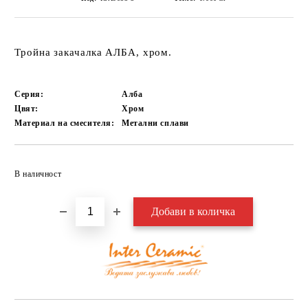
Тройна закачалка АЛБА, хром.
Серия:
Алба
Цвят:
Хром
Материал на смесителя:
Метални сплави
Добави в желани
В наличност