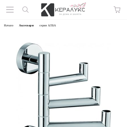
Начало
Аксесоари
серия АЛБА