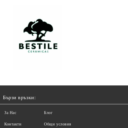
Бързи връзки:
За Нас
Блог
Контакти
Общи условия