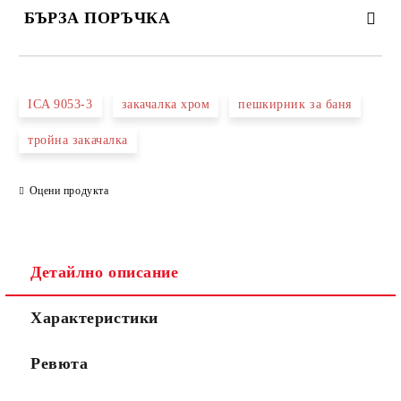
БЪРЗА ПОРЪЧКА
САМО ПОПЪЛНЕТЕ 3 ПОЛЕТА
ICA 9053-3
закачалка хром
пешкирник за баня
тройна закачалка
Оцени продукта
Съгласен съм с
Политиката за лични данни
Ние ще се свържем с вас в рамките на работния ден.
Детайлно описание
Характеристики
Ревюта