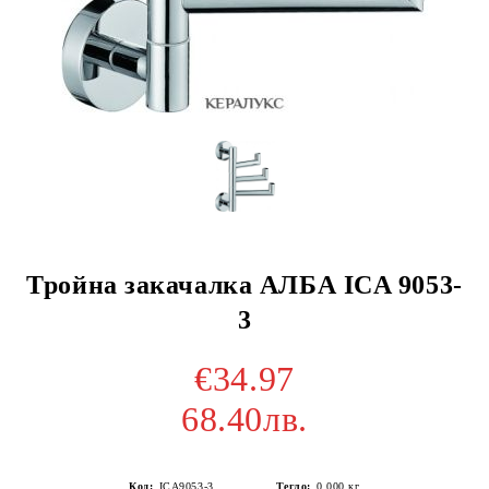
Тройна закачалка АЛБА ICA 9053-
3
€34.97
68.40лв.
Код:
ICA9053-3
Тегло:
0.000
кг