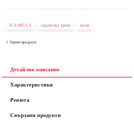
САМО ПОПЪЛНЕТЕ 3 ПОЛЕТА
ICA 9053-3
закачалка хром
хром
Оцени продукта
Съгласен съм с
Политиката за лични данни
Ние ще се свържем с вас в рамките на работния ден.
Детайлно описание
Характеристики
Ревюта
Свързани продукти