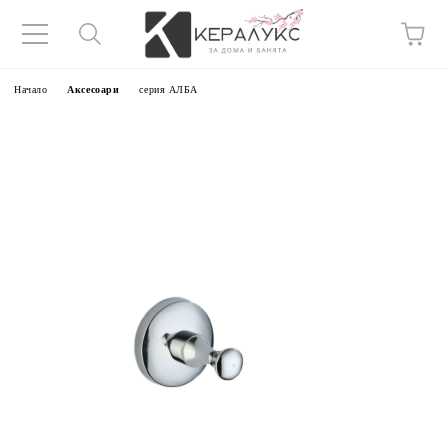
Начало
Аксесоари
серия АЛБА