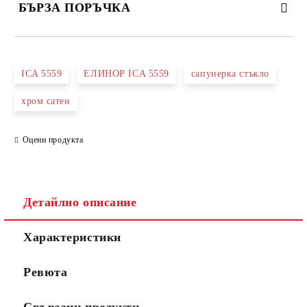
БЪРЗА ПОРЪЧКА
САМО ПОПЪЛНЕТЕ 3 ПОЛЕТА
ICA 5559
ЕЛИНОР ICA 5559
сапунерка стъкло
хром сатен
Оцени продукта
Съгласен съм с
Политиката за лични данни
Ние ще се свържем с вас в рамките на работния ден.
Детайлно описание
Характеристики
Ревюта