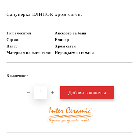
Сапунерка ЕЛИНОР, хром сатен.
Тип смесител:
Аксесоар за баня
Серия:
Елинор
Цвят:
Хром сатен
Материал на смесителя:
Неръждаема стомана
Добави в желани
В наличност