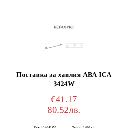
Поставка за хавлия АВА ICA
3424W
€41.17
80.52лв.
Код:
ICA3424W
Тегло:
0.000
кг