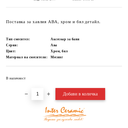
Поставка за хавлия АВА, хром и бял детайл.
Тип смесител:
Аксесоар за баня
Серия:
Ава
Цвят:
Хром, бял
Материал на смесителя:
Месинг
Добави в желани
В наличност