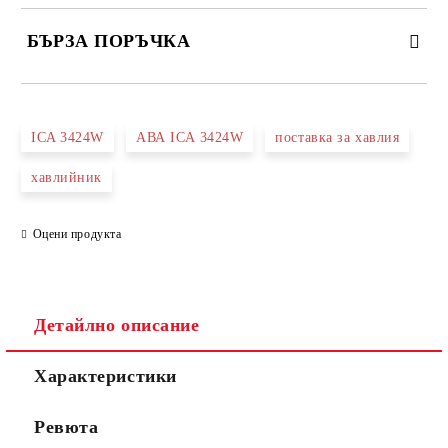
БЪРЗА ПОРЪЧКА
САМО ПОПЪЛНЕТЕ 3 ПОЛЕТА
ICA 3424W
АВА ICA 3424W
поставка за хавлия
хавлийник
Оцени продукта
Съгласен съм с
Политиката за лични данни
Ние ще се свържем с вас в рамките на работния ден.
Детайлно описание
Характеристики
Ревюта