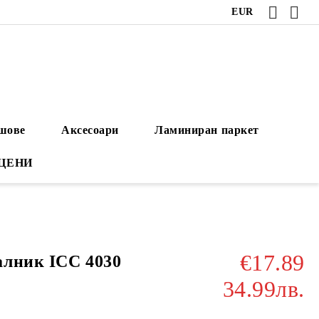
EUR
ушове
Аксесоари
Ламиниран паркет
 ЦЕНИ
€17.89
алник ICC 4030
34.99лв.