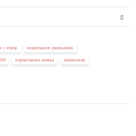
 с отвор
порцеланов умивалник
030
порцеланова мивка
умивалник
та за лични данни
те на работния ден.