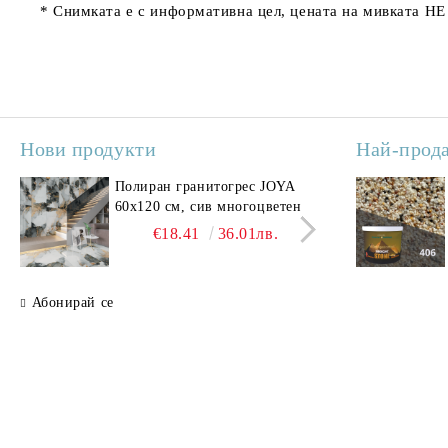
* Снимката е с информативна цел, цената на мивката НЕ
Нови продукти
Най-прод
Полиран гранитогрес JOYA
Поли
60x120 см, сив многоцветен
SAV
свет
€18.41
36.01лв.
Абонирай се