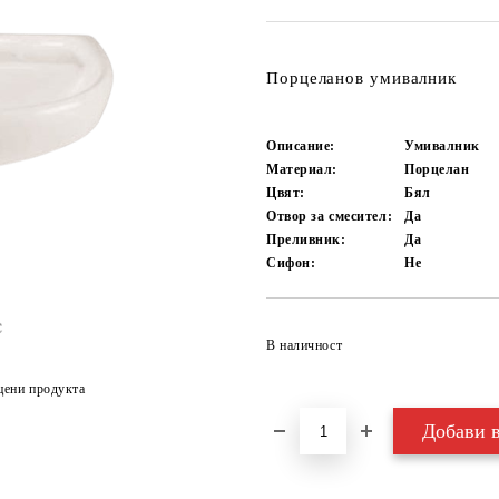
Порцеланов умивалник
Описание:
Умивалник
Материал:
Порцелан
Цвят:
Бял
Отвор за смесител:
Да
Преливник:
Да
Сифон:
Не
В наличност
цени продукта