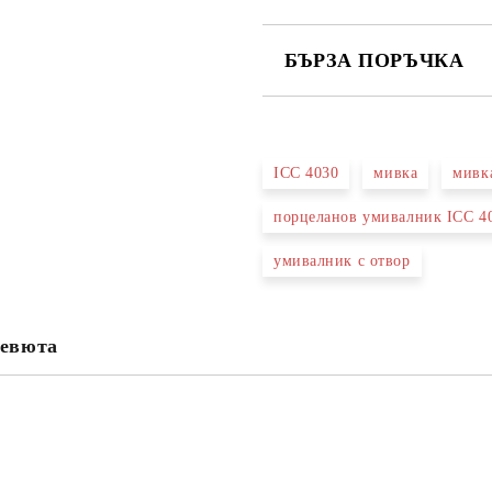
БЪРЗА ПОРЪЧКА
САМО ПОПЪЛНЕТЕ 3 ПОЛЕТА
ICC 4030
мивка
мивка
порцеланов умивалник ICC 4
Съгласен съм с
Политика
Ние ще се свържем с вас в рамки
умивалник с отвор
евюта