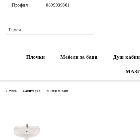
Профил
0899939801
Плочки
Мебели за баня
Душ кабин
МАЗ
Начало
Санитария
Мивки за баня