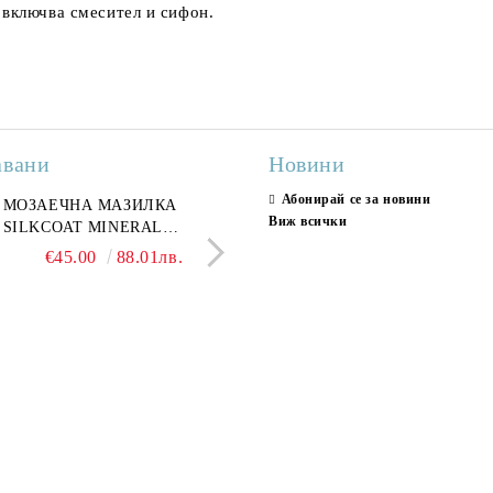
 включва смесител и сифон.
авани
Новини
Абонирай се за новини
ран гранитогрес
МОЗАЕЧНА МАЗИЛКА
Гранитогрес LESY GREY
СТЕННИ ПЛОЧКИ H
Виж всички
ONA GREY 60x120 см,
SILKCOAT MINERAL
GOLD 60х120см, тип мрам
30X90CM, ГЛАНЦ
ло сив мрамор
PLASTER STONE, СИТЕН
полиран
€22.50
€45.00
44.01лв.
88.01лв.
€18.66
€16.37
36.50лв.
32.02
КАМЪК 406 25КГ