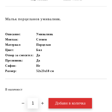
Малък порцеланов умивалник.
Описание:
Умивалник
Монтаж:
Стенен
Материал:
Порцелан
Цвят:
Бял
Отвор за смесител:
Да
Преливник:
Да
Сифон:
Не
Размер:
52х23х18
см
Добави в желани
В наличност