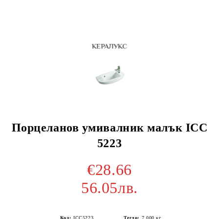
Порцеланов умивалник малък ICC
5223
€28.66
56.05лв.
Код:
ICC5223
Тегло:
7.000
кг