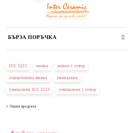
БЪРЗА ПОРЪЧКА
САМО ПОПЪЛНЕТЕ 3 ПОЛЕТА
ICC 5223
мивка
мивка с отвор
порцеланова мивка
умивалник
умивалник ICC 5223
умивалник с отвор
Съгласен съм с
Политиката за лични данни
Ние ще се свържем с вас в рамките на работния ден.
Оцени продукта