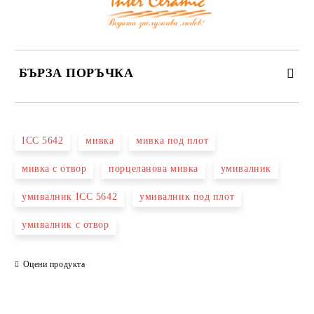
БЪРЗА ПОРЪЧКА
САМО ПОПЪЛНЕТЕ 3 ПОЛЕТА
ICC 5642
мивка
мивка под плот
мивка с отвор
порцеланова мивка
умивалник
умивалник ICC 5642
умивалник под плот
Съгласен съм с
Политиката за лични данни
умивалник с отвор
Ние ще се свържем с вас в рамките на работния ден.
Оцени продукта