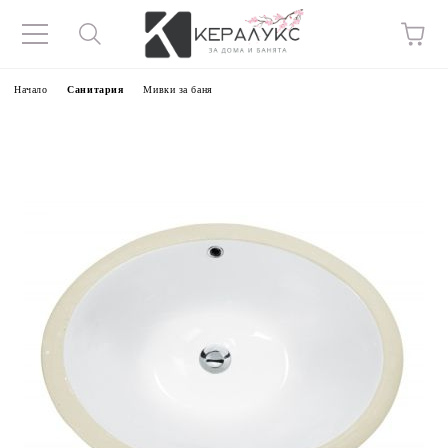
Начало
Санитария
Мивки за баня