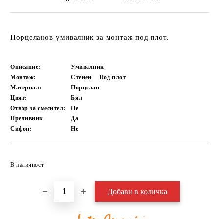
Порцеланов умивалник за монтаж под плот.
Описание:
Умивалник
Монтаж:
Стенен
Под плот
Материал:
Порцелан
Цвят:
Бял
Отвор за смесител:
Не
Преливник:
Да
Сифон:
Не
Добави в желани
В наличност