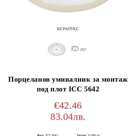
Порцеланов умивалник за монтаж
под плот ICC 5642
€42.46
83.04лв.
Код:
ICC5642
Тегло:
9.000
кг