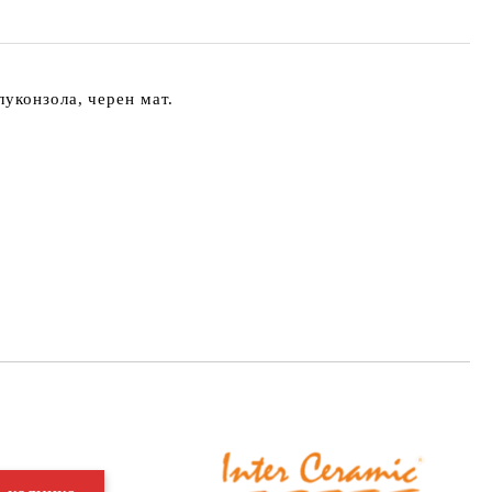
уконзола, черен мат.
Добави в желани