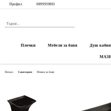
Профил
0899939801
Плочки
Мебели за баня
Душ кабин
МАЗ
Начало
Санитария
Мивки за баня