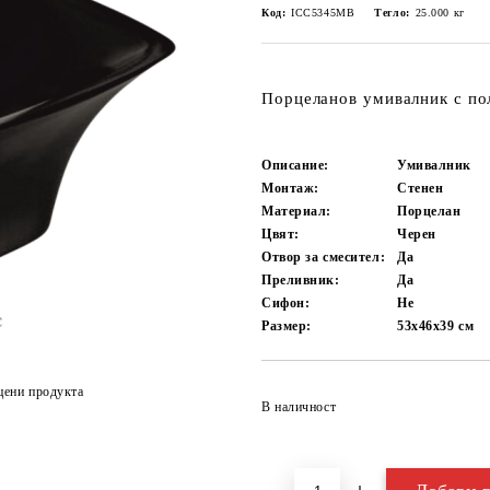
Код:
ICC5345MB
Тегло:
25.000
кг
Порцеланов умивалник с пол
Описание:
Умивалник
Монтаж:
Стенен
Материал:
Порцелан
Цвят:
Черен
Отвор за смесител:
Да
Преливник:
Да
Сифон:
Не
Размер:
53х46х39
см
цени продукта
В наличност