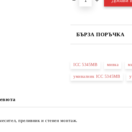
БЪРЗА ПОРЪЧКА
САМО ПОПЪЛНЕТЕ 3 ПОЛЕТА
ICC 5345MB
мивка
м
умивалник ICC 5345MB
у
Съгласен съм с
Политика
Ние ще се свържем с вас в рамки
евюта
месител, преливник и стенен монтаж.