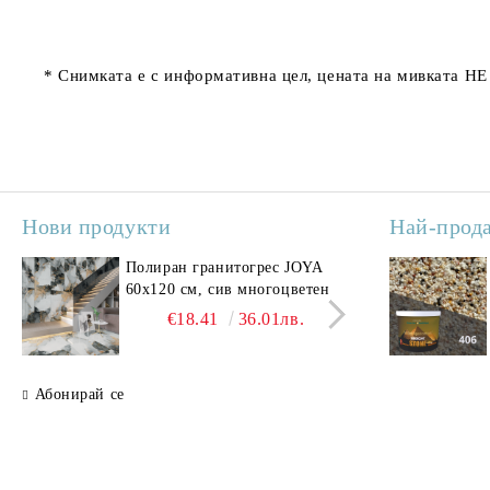
* Снимката е с информативна цел, цената на мивката НЕ
Нови продукти
Най-прод
Полиран гранитогрес JOYA
Поли
60x120 см, сив многоцветен
SAV
свет
€18.41
36.01лв.
Абонирай се