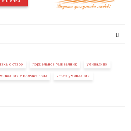
ивка с отвор
порцеланов умивалник
умивалник
мивалник с полуконзола
черен умивалник
та за лични данни
те на работния ден.