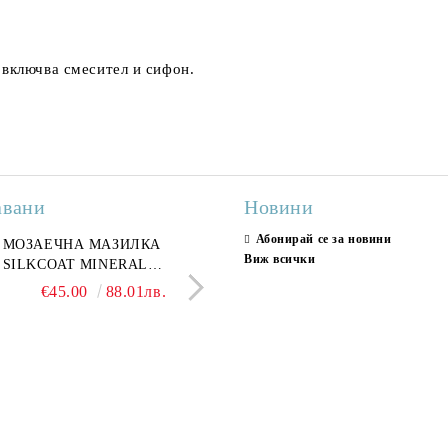
 включва смесител и сифон.
авани
Новини
Абонирай се за новини
ран гранитогрес
МОЗАЕЧНА МАЗИЛКА
Гранитогрес LESY GREY
СТЕННИ ПЛОЧКИ H
Виж всички
ONA GREY 60x120 см,
SILKCOAT MINERAL
GOLD 60х120см, тип мрам
30X90CM, ГЛАНЦ
ло сив мрамор
PLASTER STONE, СИТЕН
полиран
€22.50
€45.00
44.01лв.
88.01лв.
€18.66
€16.37
36.50лв.
32.02
КАМЪК 406 25КГ