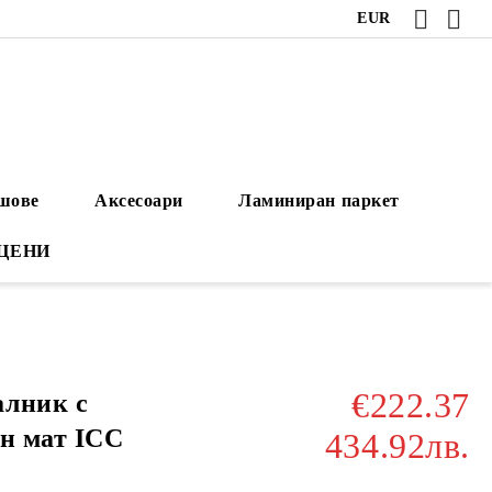
EUR
ушове
Аксесоари
Ламиниран паркет
 ЦЕНИ
€222.37
алник с
ен мат ICC
434.92лв.